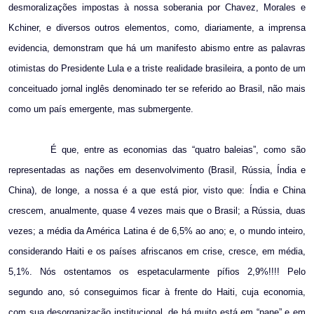
desmoralizações impostas à nossa soberania por Chavez, Morales e
Kchiner, e diversos outros elementos, como, diariamente, a imprensa
evidencia, demonstram que há um manifesto abismo entre as palavras
otimistas do Presidente Lula e a triste realidade brasileira, a ponto de um
conceituado jornal inglês denominado ter se referido ao Brasil, não mais
como um país emergente, mas submergente.
É que, entre as economias das “quatro baleias”, como são
representadas as nações em desenvolvimento (Brasil, Rússia, Índia e
China), de longe, a nossa é a que está pior, visto que: Índia e China
crescem, anualmente, quase 4 vezes mais que o Brasil; a Rússia, duas
vezes; a média da América Latina é de 6,5% ao ano; e, o mundo inteiro,
considerando Haiti e os países afriscanos em crise, cresce, em média,
5,1%. Nós ostentamos os espetacularmente pífios 2,9%!!!! Pelo
segundo ano, só conseguimos ficar à frente do Haiti, cuja economia,
com sua desorganização institucional, de há muito está em “pane” e em