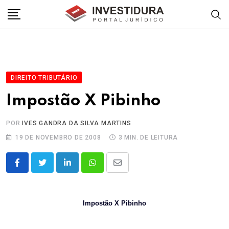
Skip
to
content
DIREITO TRIBUTÁRIO
Impostão X Pibinho
POR
IVES GANDRA DA SILVA MARTINS
19 DE NOVEMBRO DE 2008
3 MIN. DE LEITURA
LinkedIn
Whatsapp
Share
via
Email
Impostão X Pibinho