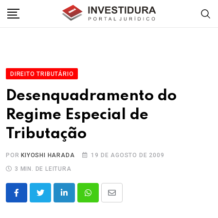
Skip
to
content
DIREITO TRIBUTÁRIO
Desenquadramento do
Regime Especial de
Tributação
POR
KIYOSHI HARADA
19 DE AGOSTO DE 2009
3 MIN. DE LEITURA
LinkedIn
Whatsapp
Share
via