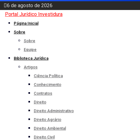
Skip
6 de agosto de 2026
to
Portal Jurídico Investidura
content
Página Inicial
Sobre
Sobre
Equipe
Biblioteca Jurídica
Artigos
Ciência Política
Conhecimento
Contratos
Direito
Direito Administrativo
Direito Agrário
Direito Ambiental
Direito Civil