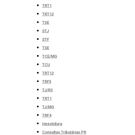
TRT1
TRT12
TSE
STJ
STF
TSE
TCE/MG
TCU
TRT12
TRF5
TJ/RS
TRT1
TJ/MG
TRF4
Investidura
Consultas Tributárias PR