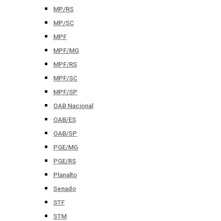
MP/RS
MP/SC
MPF
MPF/MG
MPF/RS
MPF/SC
MPF/SP
OAB Nacional
OAB/ES
OAB/SP
PGE/MG
PGE/RS
Planalto
Senado
STF
STM