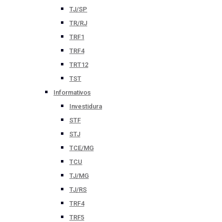
TJ/SP
TR/RJ
TRF1
TRF4
TRT12
TST
Informativos
Investidura
STF
STJ
TCE/MG
TCU
TJ/MG
TJ/RS
TRF4
TRF5