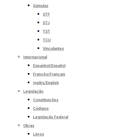
Súmulas
STF
STJ
TST
TCU
Vinculantes
Internacional
Espanhol/Español
Francês/Français
Inglês/English
Legislação
Constituições
Códigos
Legislação Federal
Obras
Livros