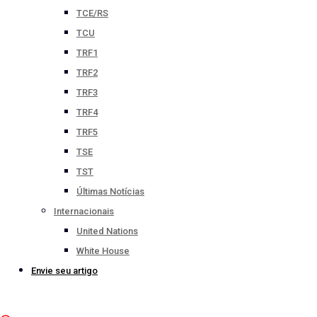
TCE/RS
TCU
TRF1
TRF2
TRF3
TRF4
TRF5
TSE
TST
Últimas Notícias
Internacionais
United Nations
White House
Envie seu artigo