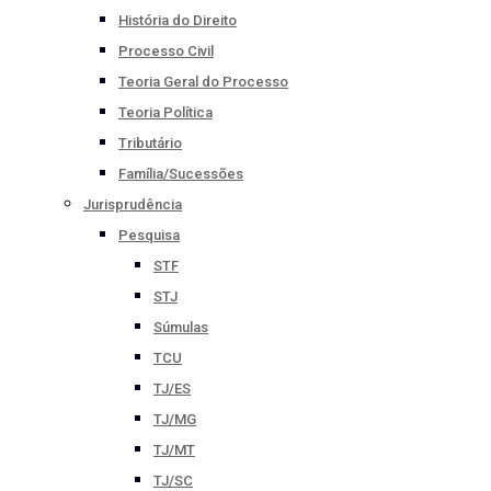
História do Direito
Processo Civil
Teoria Geral do Processo
Teoria Política
Tributário
Família/Sucessões
Jurisprudência
Pesquisa
STF
STJ
Súmulas
TCU
TJ/ES
TJ/MG
TJ/MT
TJ/SC