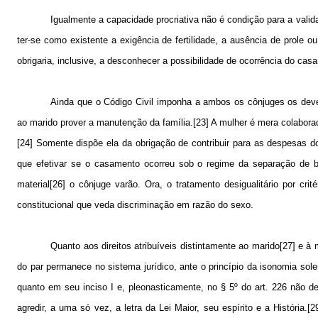
Igualmente a capacidade procriativa não é condição para a valid
ter-se como existente a exigência de fertilidade, a ausência de prole
obrigaria, inclusive, a desconhecer a possibilidade de ocorrência do cas
Ainda que o Código Civil imponha a ambos os cônjuges os deve
ao marido prover a manutenção da família.[23] A mulher é mera colaborad
[24] Somente dispõe ela da obrigação de contribuir para as despesas d
que efetivar se o casamento ocorreu sob o regime da separação de be
material[26] o cônjuge varão. Ora, o tratamento desigualitário por cri
constitucional que veda discriminação em razão do sexo.
Quanto aos direitos atribuíveis distintamente ao marido[27] e à
do par permanece no sistema jurídico, ante o princípio da isonomia sol
quanto em seu inciso I e, pleonasticamente, no § 5º do art. 226 não d
agredir, a uma só vez, a letra da Lei Maior, seu espírito e a Históri