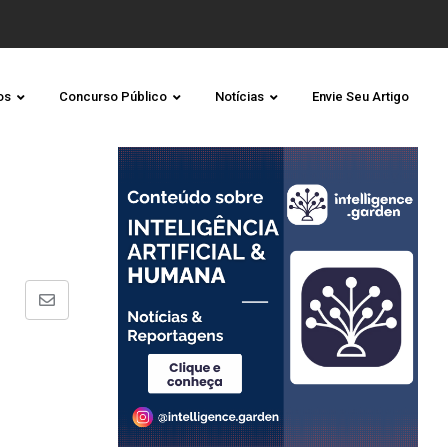
os
Concurso Público
Notícias
Envie Seu Artigo
Share
via
Email