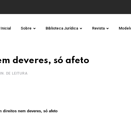
Inicial
Sobre
Biblioteca Jurídica
Revista
Model
m deveres, só afeto
IN. DE LEITURA
direitos nem deveres, só afeto