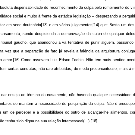
bsoluta dispensabilidade do reconhecimento da culpa pelo rompimento do vín
lidade social e muito à frente da estática legislação – desprezando a perquir
ntar em sede doutrinária[13] e em vários julgamentos[14] que: Basta um dos
 casamento, sendo despicienda a comprovação da culpa de qualquer deles
ribunal gaúcho, que abandonou a vã tentativa de punir alguém, passando 
a vez que a separação de fato já revela a falência da arquitetura conjug
 do amor.[16] Como assevera Luiz Edson Fachin: Não tem mais sentido averi
erir certas condutas, não raro atribuídas, de modo preconceituoso, mais à 
 dar ensejo ao término do casamento, não havendo qualquer necessidade d
entares se mantém a necessidade de perquirição da culpa. Não é pressupo
 um de perceber e a possibilidade do outro de alcançar-lhe alimentos, c
 tenha sido digna na sua relação interpessoal(…).[18]