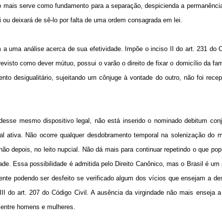
não mais serve como fundamento para a separação, despicienda a permanênci
ei ou deixará de sê-lo por falta de uma ordem consagrada em lei.
 a uma análise acerca de sua efetividade. Impõe o inciso II do art. 231 do C
visto como dever mútuo, possui o varão o direito de fixar o domicílio da famí
nto desigualitário, sujeitando um cônjuge à vontade do outro, não foi rece
sse mesmo dispositivo legal, não está inserido o nominado debitum conjug
al ativa. Não ocorre qualquer desdobramento temporal na solenização do m
ão depois, no leito nupcial. Não dá mais para continuar repetindo o que po
e. Essa possibilidade é admitida pelo Direito Canônico, mas o Brasil é um 
te podendo ser desfeito se verificado algum dos vícios que ensejam a des
VIII do art. 207 do Código Civil. A ausência da virgindade não mais enseja 
 entre homens e mulheres.