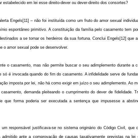
r estabelecido em lei esse direito-dever ou dever-direito dos consortes?
rta Engels[11] – não foi instituída como um fruto do amor sexual individu
nio espontâneo primitivo. A constituição da família pelo casamento tem por
 destinados a se tornar os herdeiros da sua fortuna. Conclui Engels[12] que 
ue o amor sexual pode se desenvolver.
urante o casamento, mas não permite buscar o seu adimplemento durante a 
de só é invocada quando do fim do casamento. A infidelidade serve de fund
ão imposta por lei, não há como exigir em juízo o seu adimplemento. Ao m
 casamento, demanda pleiteando o cumprimento do dever de fidelidade. Tra
e que forma poderia ser executada a sentença que impusesse a abstin
 um responsável justificava-se no sistema originário do Código Civil, que
ra admitido ante a comprovação de causas taxativamente previstas na lei 