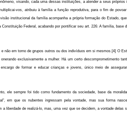
nômeno, visando, cada uma dessas instituições, a atender a seus próprios 
iplicai-vos, atribuiu à família a função reprodutiva, para o fim de povo
 visão institucional da família acompanha a própria formação do Estado, qu
Constituição Federal, acabando por pontificar seu art. 226: A família, base 
r, e não em torno de grupos outros ou dos indivíduos em si mesmos.[4] O Es
re onerando exclusivamente a mulher. Há um certo descomprometimento ta
encargo de formar e educar crianças e jovens, único meio de assegurar
to, ele sempre foi tido como fundamento da sociedade, base da moralida
nial”, em que os nubentes ingressam pela vontade, mas sua forma nasce
 a liberdade de realizá-lo, mas, uma vez que se decidem, a vontade delas s