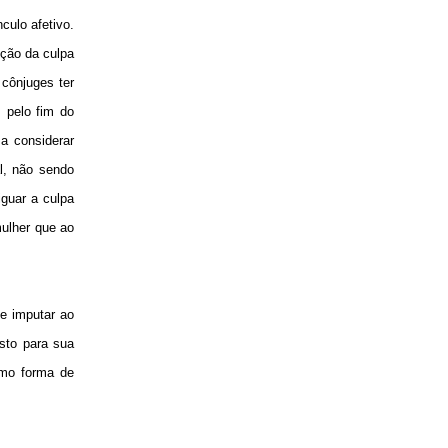
culo afetivo.
ição da culpa
 cônjuges ter
 pelo fim do
a considerar
al, não sendo
guar a culpa
mulher que ao
e imputar ao
sto para sua
omo forma de