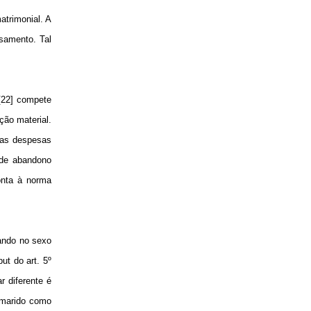
atrimonial. A
asamento. Tal
[22] compete
ção material.
e as despesas
 de abandono
ronta à norma
tando no sexo
ut do art. 5º
r diferente é
o marido como