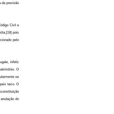
a da previsão
ódigo Civil a
lia,[19] pois
pcionado pelo
ale, infeliz
atrimônio. O
pularmente se
país laico. O
constituição
a anulação do