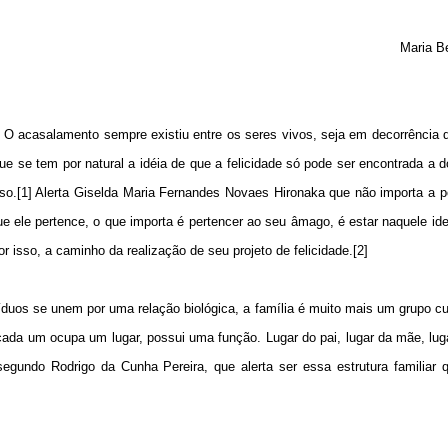
Maria B
O acasalamento sempre existiu entre os seres vivos, seja em decorrência d
ue se tem por natural a idéia de que a felicidade só pode ser encontrada a 
esso.[1] Alerta Giselda Maria Fernandes Novaes Hironaka que não importa a 
ue ele pertence, o que importa é pertencer ao seu âmago, é estar naquele ide
or isso, a caminho da realização de seu projeto de felicidade.[2]
duos se unem por uma relação biológica, a família é muito mais um grupo cul
ada um ocupa um lugar, possui uma função. Lugar do pai, lugar da mãe, luga
egundo Rodrigo da Cunha Pereira, que alerta ser essa estrutura familiar 