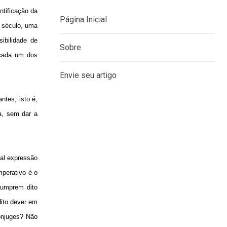
ntificação da
o século, uma
ibilidade de
 cada um dos
MENU
Página Inicial
ntes, isto é,
Sobre
ca, sem dar a
Envie seu artigo
ral expressão
mperativo é o
cumprem dito
dito dever em
cônjuges? Não