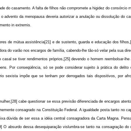
ade do casamento. A falta de filhos não compromete a higidez do consórcio m
 ou o advento da menopausa deveria autorizar a anulação ou dissolução do c
amento in extremis.
res de mútua assistência[21] e de sustento, guarda e educação dos filhos,
ora do varão nos encargos de família, cabendo-lhe tão-só velar pela sua dire
o casal se tiver rendimentos próprios,[25] devendo o homem reembolsar-lh
ns. Por conseqüência, só se pode considerar sujeito à prática do delito
tério sexista impõe que se tenham por derrogados tais dispositivos, por af
 mulher,[28] cabe questionar se essa previsão diferenciada de encargos aten
enemente consagrado na Constituição Federal. A igualdade posta tanto no cap
eixa dúvida de ser essa a idéia central consagradora da Carta Magna. Pensa
a.[29] O absurdo dessa desequiparação vislumbra-se tanto na consagração d