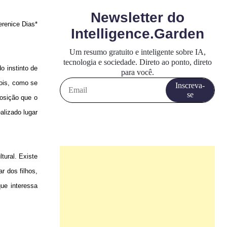
erenice Dias*
o instinto de
dois, como se
posição que o
alizado lugar
tural. Existe
r dos filhos,
que interessa