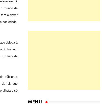
interesses. A
ar o mundo de
e tem o dever
da sociedade,
tado delega à
nto do homem
 o futuro da
de pública e
 da lei, que
e alheia e só