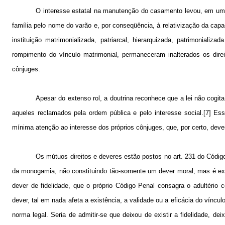
O interesse estatal na manutenção do casamento levou, em um pr
família pelo nome do varão e, por conseqüência, à relativização da capaci
instituição matrimonializada, patriarcal, hierarquizada, patrimonial
rompimento do vínculo matrimonial, permaneceram inalterados os dir
cônjuges.
Apesar do extenso rol, a doutrina reconhece que a lei não cogit
aqueles reclamados pela ordem pública e pelo interesse social.[7] Ess
mínima atenção ao interesse dos próprios cônjuges, que, por certo, deve
Os mútuos direitos e deveres estão postos no art. 231 do Código 
da monogamia, não constituindo tão-somente um dever moral, mas é exig
dever de fidelidade, que o próprio Código Penal consagra o adultéri
dever, tal em nada afeta a existência, a validade ou a eficácia do víncu
norma legal. Seria de admitir-se que deixou de existir a fidelidade, 