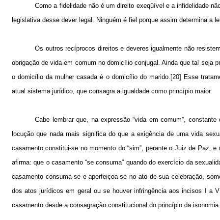
Como a fidelidade não é um direito exeqüível e a infidelidade 
legislativa desse dever legal. Ninguém é fiel porque assim determina a l
Os outros recíprocos direitos e deveres igualmente não resistem
obrigação de vida em comum no domicílio conjugal. Ainda que tal seja pre
o domicílio da mulher casada é o domicílio do marido.[20] Esse tratame
atual sistema jurídico, que consagra a igualdade como princípio maior.
Cabe lembrar que, na expressão “vida em comum”, constante de
locução que nada mais significa do que a exigência de uma vida sexu
casamento constitui-se no momento do “sim”, perante o Juiz de Paz, e n
afirma: que o casamento “se consuma” quando do exercício da sexualidad
casamento consuma-se e aperfeiçoa-se no ato de sua celebração, somen
dos atos jurídicos em geral ou se houver infringência aos incisos I a 
casamento desde a consagração constitucional do princípio da isonomia