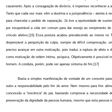
casamento. Após a consagração do divórcio, é imperioso reconhecer a a
Tanto que cada vez mais vêm a doutrina e a jurisprudência – atenta à rea
para chancelar o pedido de separação. Já tive a oportunidade de suste
por insuportável a vida em comum para dar ensejo ao rompimento do
vínculo afetivo.[15] Essa postura acabou prevalecendo ao menos no T
dispensável a perquirição da culpa, sempre de difícil comprovação, um
preciso avançar em outra motivação, pois traduz a ruptura do afeto e
como motivação de ordem íntima, psíquica. Objetivamente é possível inf
homem. A conduta, porém, pode ser apenas sintoma do fim.[17]
Basta a simples manifestação de vontade de um consorte para
outro a responsabilidade pelo fim do amor. Nem mesmo para fins alim
concessão a “inocência” do par, bastando comprovar a necessidade de
preservação da dignidade da pessoa humana, mesmo que esta pessoa não