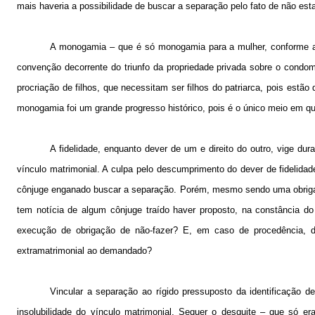
mais haveria a possibilidade de buscar a separação pelo fato de não esta
A monogamia – que é só monogamia para a mulher, conforme ale
convenção decorrente do triunfo da propriedade privada sobre o condomí
procriação de filhos, que necessitam ser filhos do patriarca, pois estão
monogamia foi um grande progresso histórico, pois é o único meio em q
A fidelidade, enquanto dever de um e direito do outro, vige d
vínculo matrimonial. A culpa pelo descumprimento do dever de fidelida
cônjuge enganado buscar a separação. Porém, mesmo sendo uma obrigaç
tem notícia de algum cônjuge traído haver proposto, na constância do
execução de obrigação de não-fazer? E, em caso de procedência, d
extramatrimonial ao demandado?
Vincular a separação ao rígido pressuposto da identificação de
insolubilidade do vínculo matrimonial. Sequer o desquite – que só e