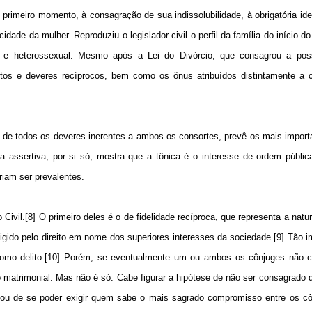
imeiro momento, à consagração de sua indissolubilidade, à obrigatória ide
dade da mulher. Reproduziu o legislador civil o perfil da família do início d
izada e heterossexual. Mesmo após a Lei do Divórcio, que consagrou a poss
eitos e deveres recíprocos, bem como os ônus atribuídos distintamente a
a de todos os deveres inerentes a ambos os consortes, prevê os mais importa
a assertiva, por si só, mostra que a tônica é o interesse de ordem públi
riam ser prevalentes.
Civil.[8] O primeiro deles é o de fidelidade recíproca, que representa a natu
ido pelo direito em nome dos superiores interesses da sociedade.[9] Tão i
o como delito.[10] Porém, se eventualmente um ou ambos os cônjuges não 
lo matrimonial. Mas não é só. Cabe figurar a hipótese de não ser consagrado 
deixou de se poder exigir quem sabe o mais sagrado compromisso entre os 