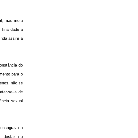
al, mas mera
 finalidade a
ainda assim a
constância do
amento para o
enos, não se
tar-se-ia de
ência sexual
 consagrava a
– desfazia o