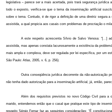
legislativa – parece ser a mais acertada, pois trará segurança jurídica
todo o exposto, verifica-se que o tema da inseminação artificial suscit
sobre o tema. Contudo, é de rigor a definição de uma diretriz segura 
assistida, a qual propicia aos casais com problemas de procriação o milag
A este respeito acrescenta Sílvio de Salvo Venosa: “[…] a
assistida, mas apenas constata lacunosamente a existência da problemá
mais ampla e complexa, deve ser regulada por lei específica, por um esta
São Paulo: Atlas, 2005, v. 6, p. 256).
Outra conseqüência jurídica decorrente da não-autorização
não tenha dado autorização para a inseminação artificial, já, então, parec
Além dos requisitos previstos no novo Código Civil para a o
marido, entendemos então que o casal que pratique este tipo de insemi
respeito Sérgio Ferraz faz as seguintes considerações: “É constitucion