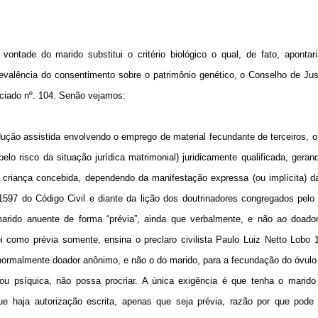
ontade do marido substitui o critério biológico o qual, de fato, apontar
valência do consentimento sobre o patrimônio genético, o Conselho de Jus
unciado nº. 104. Senão vejamos:
dução assistida envolvendo o emprego de material fecundante de terceiros, 
elo risco da situação jurídica matrimonial) juridicamente qualificada, gera
 criança concebida, dependendo da manifestação expressa (ou implícita) d
o 1597 do Código Civil e diante da lição dos doutrinadores congregados pel
marido anuente de forma “prévia”, ainda que verbalmente, e não ao doador
i como prévia somente, ensina o preclaro civilista Paulo Luiz Netto Lobo 1
ormalmente doador anônimo, e não o do marido, para a fecundação do óvulo 
a ou psíquica, não possa procriar. A única exigência é que tenha o marido
ue haja autorização escrita, apenas que seja prévia, razão por que pode 