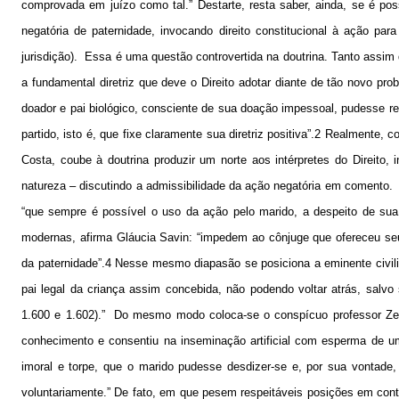
comprovada em juízo como tal.” Destarte, resta saber, ainda, se é po
negatória de paternidade, invocando direito constitucional à ação para 
jurisdição).
Essa é uma questão controvertida na doutrina. Tanto assim 
a fundamental diretriz que deve o Direito adotar diante de tão novo pro
doador e pai biológico, consciente de sua doação impessoal, pudesse re
partido, isto é, que fixe claramente sua diretriz positiva”.2 Realmente
Costa, coube à doutrina produzir um norte aos intérpretes do Direito,
natureza – discutindo a admissibilidade da ação negatória em comento.
“que sempre é possível o uso da ação pelo marido, a despeito de sua p
modernas, afirma Gláucia Savin: “impedem ao cônjuge que ofereceu seu
da paternidade”.4 Nesse mesmo diapasão se posiciona a eminente civilis
pai legal da criança assim concebida, não podendo voltar atrás, salvo
1.600 e 1.602).”
Do mesmo modo coloca-se o conspícuo professor Zeno
conhecimento e consentiu na inseminação artificial com esperma de um 
imoral e torpe, que o marido pudesse desdizer-se e, por sua vontade, a
voluntariamente.” De fato, em que pesem respeitáveis posições em contrá