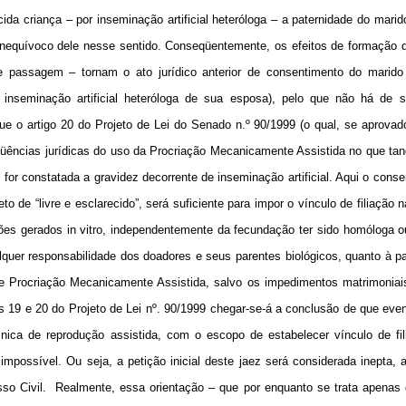
da criança – por inseminação artificial heteróloga – a paternidade do mari
inequívoco dele nesse sentido. Conseqüentemente, os efeitos de formação d
 de passagem – tornam o ato jurídico anterior de consentimento do marido
 inseminação artificial heteróloga de sua esposa), pelo que não há de s
que o artigo 20 do Projeto de Lei do Senado n.º 90/1999 (o qual, se aprovad
qüências jurídicas do uso da Procriação Mecanicamente Assistida no que tang
or constatada a gravidez decorrente de inseminação artificial. Aqui o cons
to de “livre e esclarecido”, será suficiente para impor o vínculo de filiação n
iões gerados in vitro, independentemente da fecundação ter sido homóloga o
alquer responsabilidade dos doadores e seus parentes biológicos, quanto à p
e Procriação Mecanicamente Assistida, salvo os impedimentos matrimoniais”
gos 19 e 20 do Projeto de Lei nº. 90/1999 chegar-se-á a conclusão de que eve
cnica de reprodução assistida, com o escopo de estabelecer vínculo de fi
 impossível. Ou seja, a petição inicial deste jaez será considerada inepta, 
so Civil.
Realmente, essa orientação – que por enquanto se trata apenas 