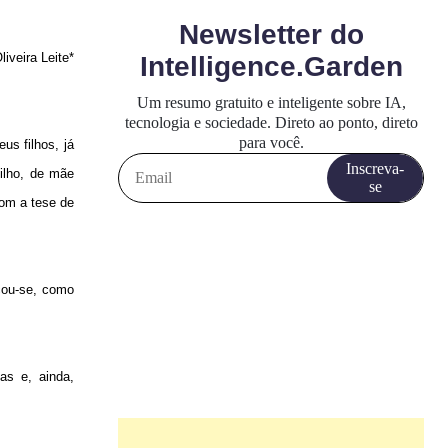
iveira Leite*
s filhos, já
ilho, de mãe
com a tese de
cou-se, como
sas e, ainda,