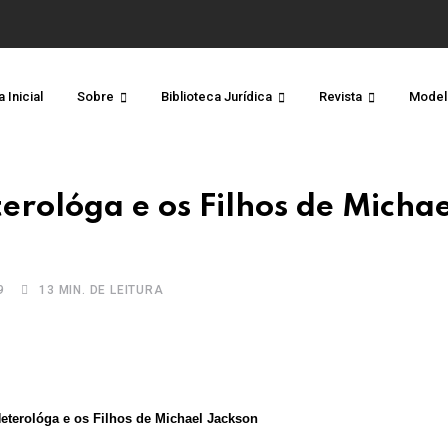
 Inicial
Sobre
Biblioteca Jurídica
Revista
Model
terológa e os Filhos de Michae
9
13 MIN. DE LEITURA
Heterológa e os Filhos de Michael Jackson