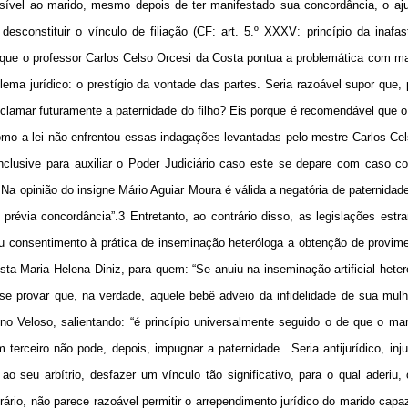
ssível ao marido, mesmo depois de ter manifestado sua concordância, o aj
desconstituir o vínculo de filiação (CF: art. 5.º XXXV: princípio da inafas
que o professor Carlos Celso Orcesi da Costa pontua a problemática com ma
blema jurídico: o prestígio da vontade das partes. Seria razoável supor que,
clamar futuramente a paternidade do filho? Eis porque é recomendável que o
, como a lei não enfrentou essas indagações levantadas pelo mestre Carlos Ce
 inclusive para auxiliar o Poder Judiciário caso este se depare com caso c
Na opinião do insigne Mário Aguiar Moura é válida a negatória de paternidad
révia concordância”.3 Entretanto, ao contrário disso, as legislações estr
 consentimento à prática de inseminação heteróloga a obtenção de provime
ta Maria Helena Diniz, para quem: “Se anuiu na inseminação artificial heter
 se provar que, na verdade, aquele bebê adveio da infidelidade de sua mulh
 Veloso, salientando: “é princípio universalmente seguido o de que o mar
terceiro não pode, depois, impugnar a paternidade…Seria antijurídico, inj
o seu arbítrio, desfazer um vínculo tão significativo, para o qual aderiu,
rio, não parece razoável permitir o arrependimento jurídico do marido capaz