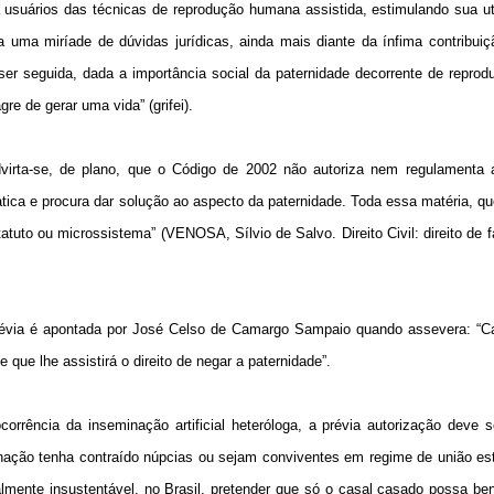
 a usuários das técnicas de reprodução humana assistida, estimulando sua ut
a uma miríade de dúvidas jurídicas, ainda mais diante da ínfima contribuiçã
a ser seguida, dada a importância social da paternidade decorrente de repr
re de gerar uma vida” (grifei).
dvirta-se, de plano, que o Código de 2002 não autoriza nem regulamenta 
tica e procura dar solução ao aspecto da paternidade. Toda essa matéria, q
tuto ou microssistema” (VENOSA, Sílvio de Salvo. Direito Civil: direito de fa
 prévia é apontada por José Celso de Camargo Sampaio quando assevera: “C
e que lhe assistirá o direito de negar a paternidade”.
corrência da inseminação artificial heteróloga, a prévia autorização deve 
nação tenha contraído núpcias ou sejam conviventes em regime de união es
almente insustentável, no Brasil, pretender que só o casal casado possa ben