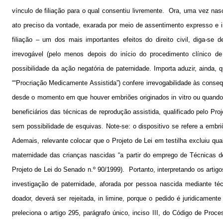
vínculo de filiação para o qual consentiu livremente.
Ora, uma vez nasci
ato preciso da vontade, exarada por meio de assentimento expresso e 
filiação – um dos mais importantes efeitos do direito civil, diga-se
irrevogável (pelo menos depois do início do procedimento clínico de
possibilidade da ação negatória de paternidade. Importa aduzir, ainda, 
““Procriação Medicamente Assistida”) confere irrevogabilidade às conse
desde o momento em que houver embriões originados in vitro ou quando f
beneficiários das técnicas de reprodução assistida, qualificado pelo Proje
sem possibilidade de esquivas. Note-se: o dispositivo se refere a embr
Ademais, relevante colocar que o Projeto de Lei em testilha excluiu qu
maternidade das crianças nascidas “a partir do emprego de Técnicas d
Projeto de Lei do Senado n.º 90/1999).
Portanto, interpretando os arti
investigação de paternidade, aforada por pessoa nascida mediante té
doador, deverá ser rejeitada, in limine, porque o pedido é juridicamente
preleciona o artigo 295, parágrafo único, inciso III, do Código de Proces