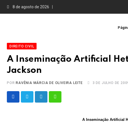
Skip
8 de agosto de 2026
to
content
Página
DIREITO CIVIL
A Inseminação Artificial He
Jackson
POR
RAVÊNIA MÁRCIA DE OLIVEIRA LEITE
3 DE JULHO DE 200
LinkedIn
Whatsapp
A Inseminação Artificial 