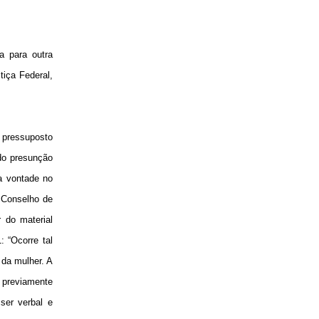
ia para outra
tiça Federal,
o pressuposto
ndo presunção
a vontade no
o Conselho de
 do material
: “Ocorre tal
da mulher. A
 previamente
ser verbal e