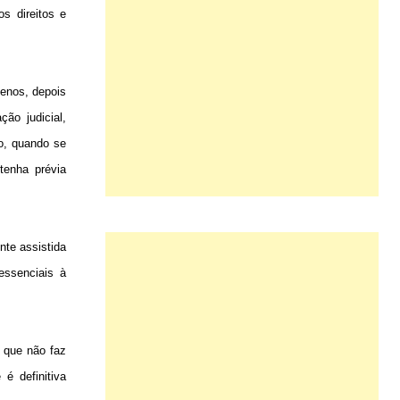
s direitos e
menos, depois
ão judicial,
po, quando se
tenha prévia
te assistida
essenciais à
r que não faz
 é definitiva