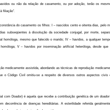
s, havidos ou não da relação de casamento, ou por adoção, terão os mesmo
 filiação”.
onstância do casamento os filhos: I – nascidos cento e oitenta dias, pelo 
dias subseqüentes à dissolução da sociedade conjugal, por morte, separaç
cial homóloga, mesmo que falecido o marido; IV – havidos, a qualquer tem
l homóloga; V – havidos por inseminação artificial heteróloga, desde que 
ução medicamente assistida, abordando as técnicas de reprodução medicamen
e o Código Civil omitiu-se a respeito de diversos outros aspectos civis 
ficial com Doador) é aquela que recebe a contribuição genética de um doado
m decorrência de doenças hereditárias. A esterilidade referida geralmente