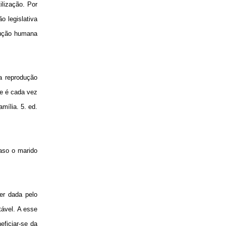
ilização. Por
o legislativa
odução humana
a reprodução
ue é cada vez
mília. 5. ed.
aso o marido
ser dada pelo
tável. A esse
eficiar-se da