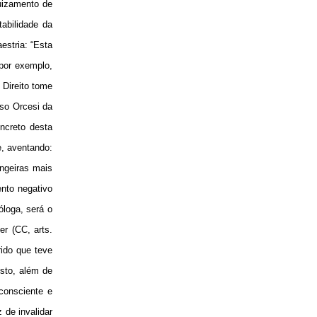
uizamento de
tabilidade da
estria: “Esta
 por exemplo,
 Direito tome
lso Orcesi da
oncreto desta
e, aventando:
angeiras mais
nto negativo
óloga, será o
er (CC, arts.
ido que teve
usto, além de
 consciente e
 de invalidar