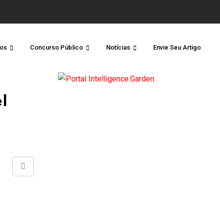
os
Concurso Público
Notícias
Envie Seu Artigo
l
Share
via
Email