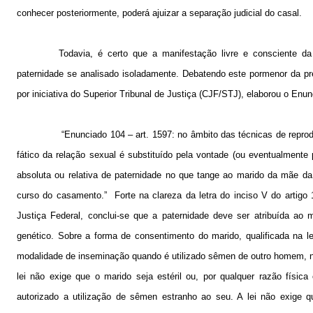
conhecer posteriormente, poderá ajuizar a separação judicial do casal.
Todavia, é certo que a manifestação livre e consciente da v
paternidade se analisado isoladamente. Debatendo este pormenor da pre
por iniciativa do Superior Tribunal de Justiça (CJF/STJ), elaborou o En
“Enunciado 104 – art. 1597: no âmbito das técnicas de repro
fático da relação sexual é substituído pela vontade (ou eventualmente p
absoluta ou relativa de paternidade no que tange ao marido da mãe da
curso do casamento.”
Forte na clareza da letra do inciso V do artig
Justiça Federal, conclui-se que a paternidade deve ser atribuída ao 
genético. Sobre a forma de consentimento do marido, qualificada na le
modalidade de inseminação quando é utilizado sêmen de outro homem, n
lei não exige que o marido seja estéril ou, por qualquer razão físic
autorizado a utilização de sêmen estranho ao seu. A lei não exige q