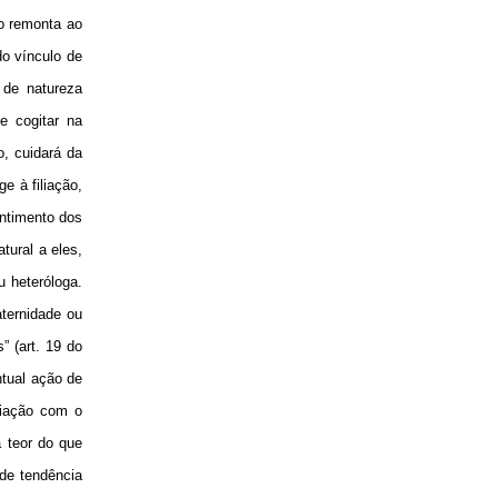
do remonta ao
o vínculo de
 de natureza
e cogitar na
o, cuidará da
e à filiação,
entimento dos
atural a eles,
u heteróloga.
aternidade ou
 (art. 19 do
ntual ação de
liação com o
a teor do que
de tendência