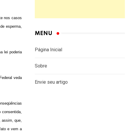
nte nos casos
s de esperma,
MENU
Página Inicial
a lei poderia
Sobre
Federal veda
Envie seu artigo
conseqüências
o consentida,
, assim, que,
 fato e vem a