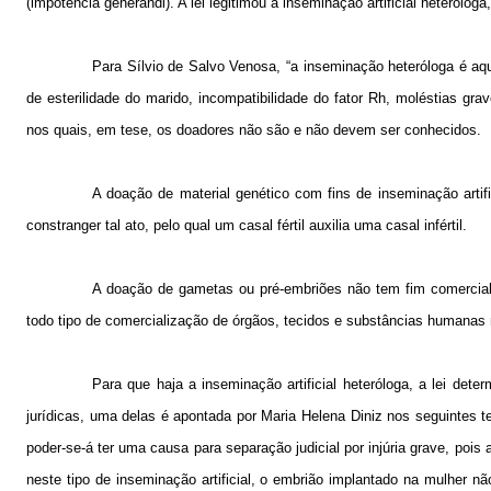
(impotência generandi). A lei legitimou a inseminação artificial heterólog
Para Sílvio de Salvo Venosa, “a inseminação heteróloga é aq
de esterilidade do marido, incompatibilidade do fator Rh, moléstias gr
nos quais, em tese, os doadores não são e não devem ser conhecidos.
A doação de material genético com fins de inseminação artifi
constranger tal ato, pelo qual um casal fértil auxilia uma casal infértil.
A doação de gametas ou pré-embriões não tem fim comercial 
todo tipo de comercialização de órgãos, tecidos e substâncias humanas n
Para que haja a inseminação artificial heteróloga, a lei det
jurídicas, uma delas é apontada por Maria Helena Diniz nos seguintes t
poder-se-á ter uma causa para separação judicial por injúria grave, pois
neste tipo de inseminação artificial, o embrião implantado na mulher 