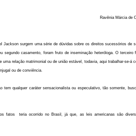
Ravênia Márcia de Ol
 Jackson surgem uma série de dúvidas sobre os direitos sucessórios de seu
eu segundo casamento, foram fruto de inseminação heteróloga. O terceiro f
 uma relação matrimonial ou de união estável, todavia, aqui trabalhar-se-á 
njugal ou de conviência.
o tem qualquer caráter sensacionalista ou especulativo, tão somente, bus
os fatos
teria ocorrido no Brasil, já que, as leis americanas são diver