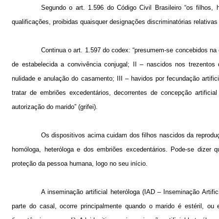
Segundo o art. 1.596 do Código Civil Brasileiro “os filho
qualificações, proibidas quaisquer designações discriminatórias relativas à
Continua o art. 1.597 do codex: “presumem-se concebidos na c
de estabelecida a convivência conjugal; II – nascidos nos trezentos 
nulidade e anulação do casamento; III – havidos por fecundação artifi
tratar de embriões excedentários, decorrentes de concepção artificia
autorização do marido” (grifei).
Os dispositivos acima cuidam dos filhos nascidos da reprod
homóloga, heteróloga e dos embriões excedentários. Pode-se dizer qu
proteção da pessoa humana, logo no seu início.
A inseminação artificial heteróloga (IAD – Inseminação Arti
parte do casal, ocorre principalmente quando o marido é estéril, ou e