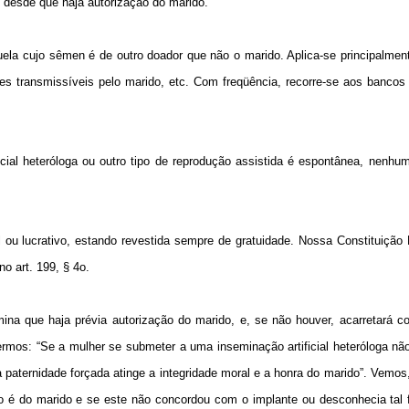
a, desde que haja autorização do marido.
uela cujo sêmen é de outro doador que não o marido. Aplica-se principalme
aves transmissíveis pelo marido, etc. Com freqüência, recorre-se aos banco
cial heteróloga ou outro tipo de reprodução assistida é espontânea, nenhum
ou lucrativo, estando revestida sempre de gratuidade. Nossa Constituição 
o art. 199, § 4o.
ermina que haja prévia autorização do marido, e, se não houver, acarretará 
ermos: “Se a mulher se submeter a uma inseminação artificial heteróloga nã
 a paternidade forçada atinge a integridade moral e a honra do marido”. Vemos
não é do marido e se este não concordou com o implante ou desconhecia tal