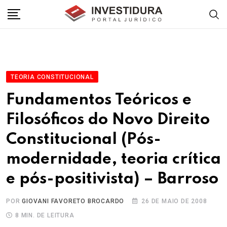
Skip
to
content
TEORIA CONSTITUCIONAL
Fundamentos Teóricos e
Filosóficos do Novo Direito
Constitucional (Pós-
modernidade, teoria crítica
e pós-positivista) – Barroso
POR
GIOVANI FAVORETO BROCARDO
26 DE MAIO DE 2008
8 MIN. DE LEITURA