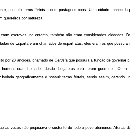
ente, possuía terras férteis e com pastagens boas. Uma cidade conhecida 
m guerreiros por natureza.
 eram escravos, no entanto, também não eram considerados cidadãos. D
idadão de Esparta eram chamados de espartíatas, eles eram os que possuíam 
osto por 28 anciões, chamado de
Gerusia
que possuía a função de governar pa
s homens eram treinados desde de garotos para serem guerreiros. Outra ca
r isolada geograficamente e possuir terras férteis, sendo assim, gerando u
 que as vezes não propiciava o sustento de todo o povo ateniense. Atenas 