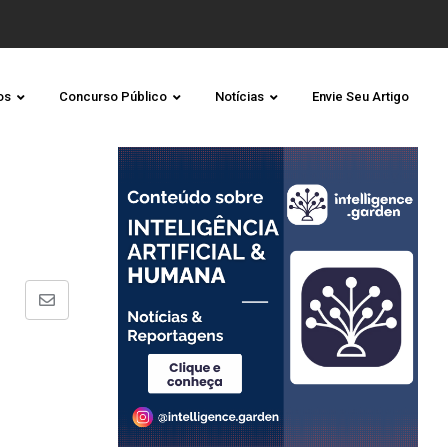
os
Concurso Público
Notícias
Envie Seu Artigo
Share
via
Email