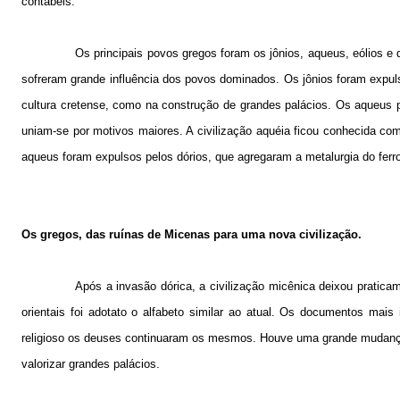
contábeis.
Os principais povos gregos foram os jônios, aqueus, eólios e 
sofreram grande influência dos povos dominados. Os jônios foram expulso
cultura cretense, como na construção de grandes palácios. Os aqueus
uniam-se por motivos maiores. A civilização aquéia ficou conhecida co
aqueus foram expulsos pelos dórios, que agregaram a metalurgia do ferr
Os gregos, das ruínas de Micenas para uma nova civilização.
Após a invasão dórica, a civilização micênica deixou praticame
orientais foi adotato o alfabeto similar ao atual. Os documentos mai
religioso os deuses continuaram os mesmos. Houve uma grande mudança n
valorizar grandes palácios.