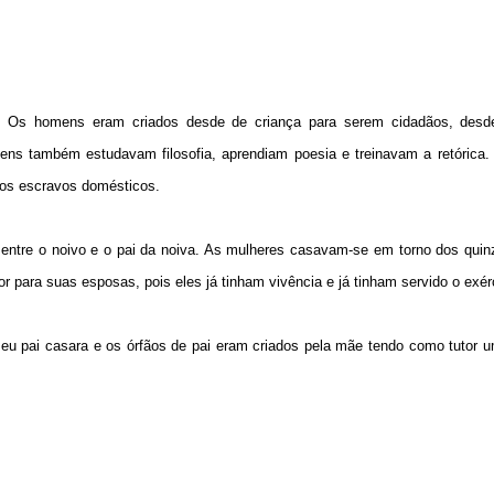
s. Os homens eram criados desde de criança para serem cidadãos, desd
mens também estudavam filosofia, aprendiam poesia e treinavam a retórica.
 dos escravos domésticos.
 entre o noivo e o pai da noiva. As mulheres casavam-se em torno dos quin
 para suas esposas, pois eles já tinham vivência e já tinham servido o exérc
 seu pai casara e os órfãos de pai eram criados pela mãe tendo como tutor