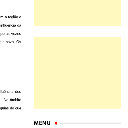
am a região e
influência da
que as vezes
este povo. Os
fluência
dos
.
No âmbito
rquias do que