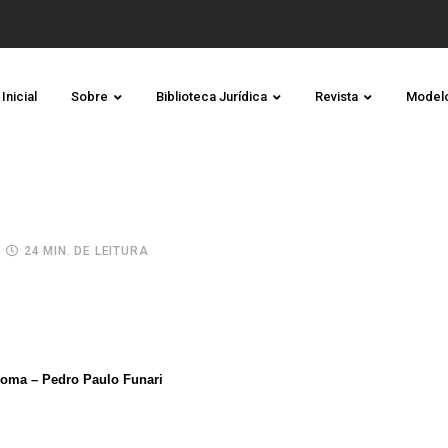
Inicial
Sobre
Biblioteca Jurídica
Revista
Model
24 MIN. DE LEITURA
Roma – Pedro Paulo Funari