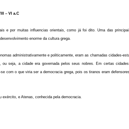
II – VI a.C
is e por muitas influencias orientais, como já foi dito. Uma das principai
um desenvolvimento enorme da cultura grega.
ônomas administrativamente e politicamente, eram as chamadas cidades-est
, ou seja, a cidade era governada pelos seus nobres. Em certas cidades a
 com o que viria ser a democracia grega, pois os tiranos eram defensores
u exército, e Atenas, conhecida pela democracia.