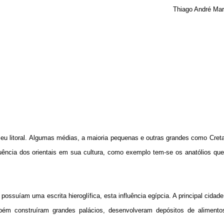
Thiago André Mar
 seu litoral. Algumas médias, a maioria pequenas e outras grandes como Creta
luência dos orientais em sua cultura, como exemplo tem-se os anatólios q
ssuíam uma escrita hieroglífica, esta influência egípcia. A principal cidade
mbém construíram grandes palácios, desenvolveram depósitos de alimento