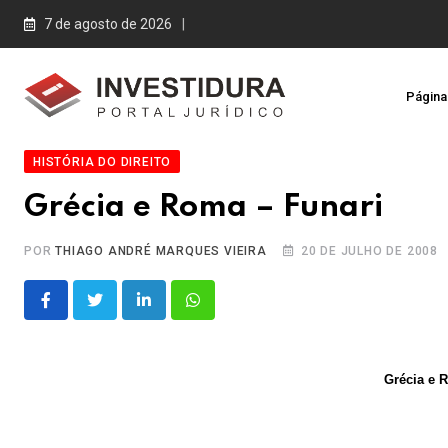
Skip
7 de agosto de 2026
to
content
Página 
HISTÓRIA DO DIREITO
Grécia e Roma – Funari
POR
THIAGO ANDRÉ MARQUES VIEIRA
20 DE JULHO DE 2008
LinkedIn
Whatsapp
Grécia e 