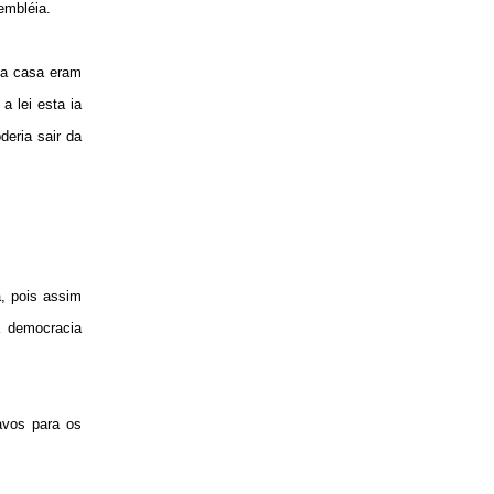
sembléia.
sta casa eram
a lei esta ia
deria sair da
, pois assim
 democracia
avos para os