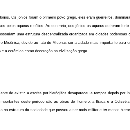
dórios. Os jônios foram o primeiro povo grego, eles eram guerreiros, dominar
s pelos aqueus e eólios. Ao contrario, dos jônios os aqueus sofreram forte 
 possuíam uma estrutura descentralizada organizada em cidades poderosas 
mo Micênica, devido ao fato de Micenas ser a cidade mais importante para 
o e a cerâmica como decoração na civilização grega.
nte de existir, a escrita por hieróglifos desapareceu e tempos depois por in
s importantes deste período são as obras de Homero, a Ilíada e a Odisséia
a estrutura da sociedade que passou a ser mais militar e ter menos hiera