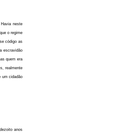
 Havia neste
eque o regime
sse código as
a escravidão
enas quem era
s, realmente
de um cidadão
 dezoito anos