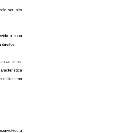
pelo seu alto
evido a essa
direitos.
ra as elites.
racterística
m militarismo
desenvolveu a