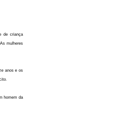
e de criança
 As mulheres
ze anos e os
ito.
 um homem da