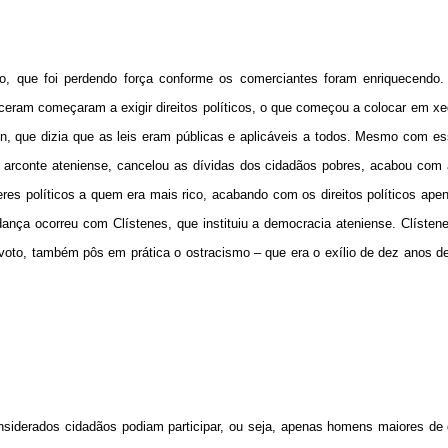
co, que foi perdendo força conforme os comerciantes foram enriquecendo.
eceram começaram a exigir direitos políticos, o que começou a colocar em x
con, que dizia que as leis eram públicas e aplicáveis a todos. Mesmo com e
, arconte ateniense, cancelou as dívidas dos cidadãos pobres, acabou com 
deres políticos a quem era mais rico, acabando com os direitos políticos ap
ça ocorreu com Clístenes, que instituiu a democracia ateniense. Clístene
 voto, também pôs em prática o ostracismo – que era o exílio de dez anos 
nsiderados cidadãos podiam participar, ou seja, apenas homens maiores de