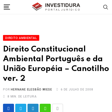
Skip
to
content
DIREITO AMBIENTAL
Direito Constitucional
Ambiental Português e da
União Européia – Canotilho
ver. 2
POR
HERNANE ELESBÃO WIESE
6 DE JULHO DE 2008
8 MIN. DE LEITURA
LinkedIn
Whatsapp
Share