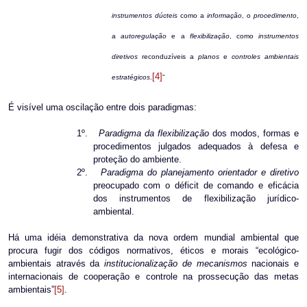
instrumentos dúcteis
como a
informação
, o
procedimento
,
a
autoregulação
e a
flexibilização
, como
instrumentos
diretivos
reconduzíveis a
planos
e
controles ambientais
[4]
estratégicos
.
”
É visível uma oscilação entre dois paradigmas:
1º.
Paradigma da flexibilização
dos modos, formas e
procedimentos julgados adequados à defesa e
proteção do ambiente.
2º.
Paradigma do planejamento orientador e diretivo
preocupado com o déficit de comando e eficácia
dos instrumentos de flexibilização jurídico-
ambiental.
Há uma idéia demonstrativa da nova ordem mundial ambiental que
procura fugir dos códigos normativos, éticos e morais “ecológico-
ambientais através da
institucionalização de mecanismos
nacionais e
internacionais de cooperação e controle na prossecução das metas
ambientais”
[5]
.