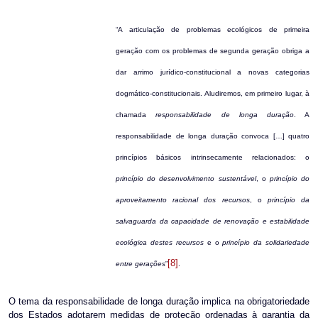
“A articulação de problemas ecológicos de primeira
geração com os problemas de segunda geração obriga a
dar arrimo jurídico-constitucional a novas categorias
dogmático-constitucionais. Aludiremos, em primeiro lugar, à
chamada
responsabilidade de longa duração
. A
responsabilidade de longa duração convoca […] quatro
princípios básicos intrinsecamente relacionados: o
princípio do desenvolvimento sustentável
, o
princípio do
aproveitamento racional dos recursos
, o
princípio da
salvaguarda da capacidade de renovação e estabilidade
ecológica destes recursos
e o
princípio da solidariedade
[8]
entre gerações
”
.
O tema da responsabilidade de longa duração implica na obrigatoriedade
dos Estados adotarem medidas de proteção ordenadas à garantia da