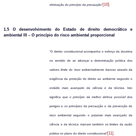
[10]
efetivação do
princípio da precaução
”
.
1.5
O desenvolvimento do Estado de direito democrático e
ambiental III – O princípio do risco ambiental proporcional
“O direito constitucional acompanha o esforço da doutrina
no sentido de se alicerçar a determinação jurídica dos
valores limite do risco
ambientalmente danoso através da
exigência da proteção do direito ao ambiente segundo o
estádio mais avançado da ciência e da técnica
. Isto
significa que o
princípio da melhor defesa possível
dos
perigos e
os princípios
da precaução e da prevenção do
risco ambiental segundo o patamar mais avançado da
ciência e da técnica marcam também os limites da
razão
[11]
prática
no plano do direito constitucional”
.