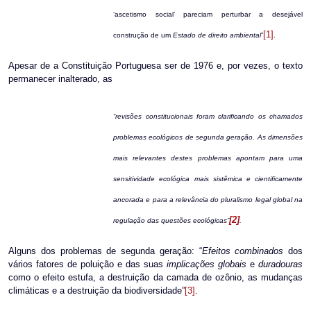
‘ascetismo social’ pareciam perturbar a desejável
[1]
construção de um
Estado de direito ambiental
”
.
Apesar de a Constituição Portuguesa ser de 1976 e, por vezes, o texto
permanecer inalterado, as
“revisões constitucionais foram clarificando os chamados
problemas ecológicos de segunda geração. As dimensões
mais relevantes destes problemas apontam para uma
sensitividade ecológica mais sistêmica e cientificamente
ancorada e para a relevância do pluralismo legal global na
[2]
regulação das questões ecológicas”
.
Alguns dos problemas de segunda geração: “
Efeitos combinados
dos
vários fatores de poluição e das suas
implicações globais
e
duradouras
como o efeito estufa, a destruição da camada de ozônio, as mudanças
climáticas e a destruição da biodiversidade”
[3]
.