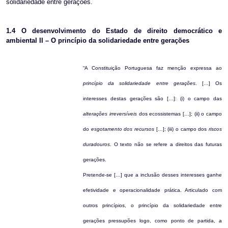
solidariedade entre gerações.
1.4
O desenvolvimento do Estado de direito democrático e
ambiental II – O princípio da solidariedade entre gerações
“A Constituição Portuguesa faz menção expressa ao
princípio da solidariedade entre gerações
. […] Os
interesses destas gerações são […]: (i) o campo das
alterações irreversíveis
dos ecossistemas […]; (ii) o campo
do
esgotamento dos recursos
[…]; (iii) o campo dos
riscos
duradouros
. O texto não se refere a direitos das futuras
gerações.
Pretende-se […] que a inclusão desses interesses ganhe
efetividade e operacionalidade prática. Articulado com
outros princípios, o princípio da solidariedade entre
gerações pressupões logo, como ponto de partida, a