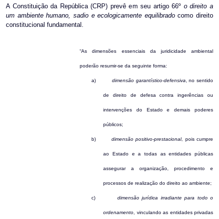
A Constituição da República (CRP) prevê em seu artigo 66º
o direito a
um ambiente humano, sadio e ecologicamente equilibrado
como direito
constitucional fundamental.
“As dimensões essenciais da juridicidade ambiental
poderão resumir-se da seguinte forma:
a)
dimensão garantístico-defensiva
, no sentido
de direito de defesa contra ingerências ou
intervenções do Estado e demais poderes
públicos;
b)
dimensão positivo-prestacional
, pois cumpre
ao Estado e a todas as entidades públicas
assegurar a organização, procedimento e
processos de realização do direito ao ambiente;
c)
dimensão jurídica irradiante para todo o
ordenamento
, vinculando as entidades privadas