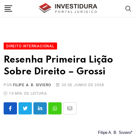
Skip
to
content
DIREITO INTERNACIONAL
Resenha Primeira Lição
Sobre Direito – Grossi
POR
FILIPE A. B. SIVIERO
30 DE JUNHO DE 2008
10 MIN. DE LEITURA
LinkedIn
Whatsapp
Share
via
Email
Filipe A. B. Siviero*