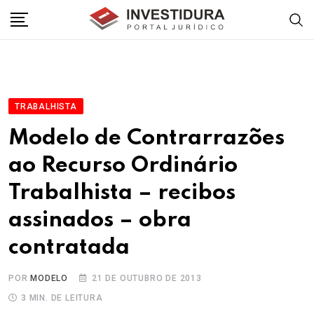
Skip
to
content
TRABALHISTA
Modelo de Contrarrazões
ao Recurso Ordinário
Trabalhista – recibos
assinados – obra
contratada
POR
MODELO
21 DE OUTUBRO DE 2013
3 MIN. DE LEITURA