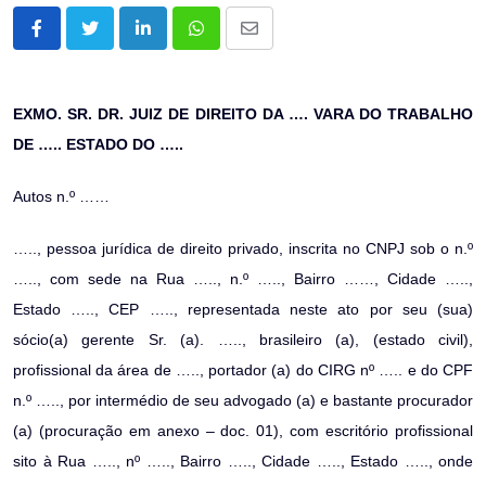
LinkedIn
Whatsapp
Share
via
Email
EXMO. SR. DR. JUIZ DE DIREITO DA …. VARA DO TRABALHO
DE ….. ESTADO DO …..
Autos n.º ……
….., pessoa jurídica de direito privado, inscrita no CNPJ sob o n.º
….., com sede na Rua ….., n.º ….., Bairro ……, Cidade …..,
Estado ….., CEP ….., representada neste ato por seu (sua)
sócio(a) gerente Sr. (a). ….., brasileiro (a), (estado civil),
profissional da área de ….., portador (a) do CIRG nº ….. e do CPF
n.º ….., por intermédio de seu advogado (a) e bastante procurador
(a) (procuração em anexo – doc. 01), com escritório profissional
sito à Rua ….., nº ….., Bairro ….., Cidade ….., Estado ….., onde