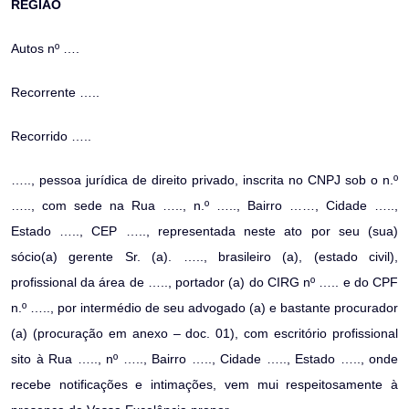
REGIÃO
Autos nº ….
Recorrente …..
Recorrido …..
….., pessoa jurídica de direito privado, inscrita no CNPJ sob o n.º
….., com sede na Rua ….., n.º ….., Bairro ……, Cidade …..,
Estado ….., CEP ….., representada neste ato por seu (sua)
sócio(a) gerente Sr. (a). ….., brasileiro (a), (estado civil),
profissional da área de ….., portador (a) do CIRG nº ….. e do CPF
n.º ….., por intermédio de seu advogado (a) e bastante procurador
(a) (procuração em anexo – doc. 01), com escritório profissional
sito à Rua ….., nº ….., Bairro ….., Cidade ….., Estado ….., onde
recebe notificações e intimações, vem mui respeitosamente à