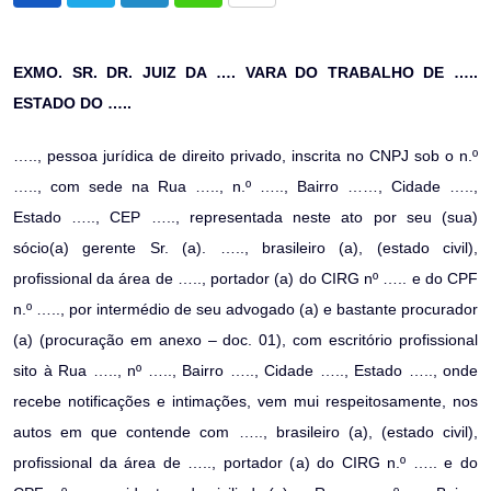
via
Email
EXMO. SR. DR. JUIZ DA …. VARA DO TRABALHO DE …..
ESTADO DO …..
….., pessoa jurídica de direito privado, inscrita no CNPJ sob o n.º
….., com sede na Rua ….., n.º ….., Bairro ……, Cidade …..,
Estado ….., CEP ….., representada neste ato por seu (sua)
sócio(a) gerente Sr. (a). ….., brasileiro (a), (estado civil),
profissional da área de ….., portador (a) do CIRG nº ….. e do CPF
n.º ….., por intermédio de seu advogado (a) e bastante procurador
(a) (procuração em anexo – doc. 01), com escritório profissional
sito à Rua ….., nº ….., Bairro ….., Cidade ….., Estado ….., onde
recebe notificações e intimações, vem mui respeitosamente, nos
autos em que contende com ….., brasileiro (a), (estado civil),
profissional da área de ….., portador (a) do CIRG n.º ….. e do