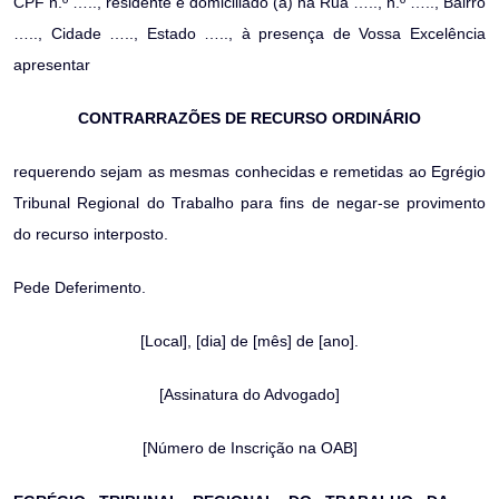
CPF n.º ….., residente e domiciliado (a) na Rua ….., n.º ….., Bairro
….., Cidade ….., Estado ….., à presença de Vossa Excelência
apresentar
CONTRARRAZÕES DE RECURSO ORDINÁRIO
requerendo sejam as mesmas conhecidas e remetidas ao Egrégio
Tribunal Regional do Trabalho para fins de negar-se provimento
do recurso interposto.
Pede Deferimento.
[Local], [dia] de [mês] de [ano].
[Assinatura do Advogado]
[Número de Inscrição na OAB]