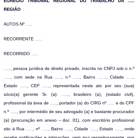
EGRÉGIO TRIBUNAL REGIONAL DO TRABALHO DA …..
REGIÃO
AUTOS Nº …..
RECORRENTE …..
RECORRIDO …..
….., pessoa jurídica de direito privado, inscrita no CNPJ sob o n.º
….., com sede na Rua ….., n.º ….., Bairro ……, Cidade …..,
Estado ….., CEP ….., representada neste ato por seu (sua)
sócio(a) gerente Sr. (a). ….., brasileiro (a), (estado civil),
profissional da área de ….., portador (a) do CIRG nº ….. e do CPF
n.º ….., por intermédio de seu advogado (a) e bastante procurador
(a) (procuração em anexo – doc. 01), com escritório profissional
sito à Rua ….., nº ….., Bairro ….., Cidade ….., Estado ….., onde
recebe notificações e intimações, vem mui respeitosamente, nos