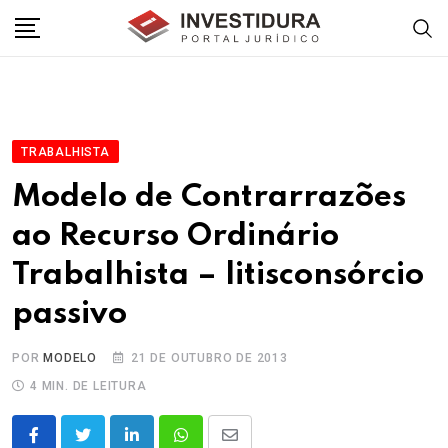
Skip
to
content
TRABALHISTA
Modelo de Contrarrazões
ao Recurso Ordinário
Trabalhista – litisconsórcio
passivo
POR
MODELO
21 DE OUTUBRO DE 2013
4 MIN. DE LEITURA
LinkedIn
Whatsapp
Share