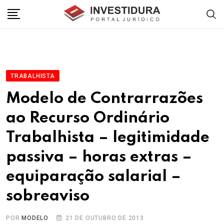
Skip
to
content
TRABALHISTA
Modelo de Contrarrazões
ao Recurso Ordinário
Trabalhista – legitimidade
passiva – horas extras –
equiparação salarial –
sobreaviso
POR
MODELO
21 DE OUTUBRO DE 2013