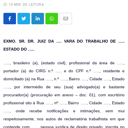
10 MIN. DE LEITURA
LinkedIn
Whatsapp
Share
via
Email
EXMO. SR. DR. JUIZ DA …. VARA DO TRABALHO DE …..
ESTADO DO …..
….., brasileiro (a), (estado civil), profissional da área de …..,
portador (a) do CIRG n.º ….. e do CPF n.º ….., residente e
domiciliado (a) na Rua ….., n.º ….., Bairro ….., Cidade ….., Estado
….., por intermédio de seu (sua) advogado(a) e bastante
procurador(a) (procuração em anexo – doc. 01), com escritório
profissional sito à Rua ….., nº ….., Bairro ….., Cidade ….., Estado
….., onde recebe notificações e intimações, vem mui
respeitosamente, nos autos de reclamatória trabalhista em que
contende com ….., pessoa jurídica de direito privado, inscrita no