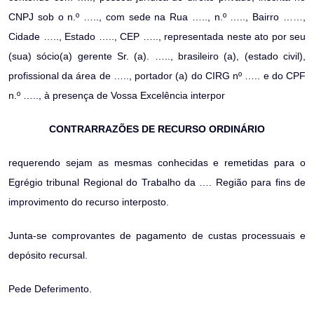
CNPJ sob o n.º ….., com sede na Rua ….., n.º ….., Bairro ……,
Cidade ….., Estado ….., CEP ….., representada neste ato por seu
(sua) sócio(a) gerente Sr. (a). ….., brasileiro (a), (estado civil),
profissional da área de ….., portador (a) do CIRG nº ….. e do CPF
n.º ….., à presença de Vossa Excelência interpor
CONTRARRAZÕES DE RECURSO ORDINÁRIO
requerendo sejam as mesmas conhecidas e remetidas para o
Egrégio tribunal Regional do Trabalho da …. Região para fins de
improvimento do recurso interposto.
Junta-se comprovantes de pagamento de custas processuais e
depósito recursal.
Pede Deferimento.