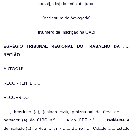
[Local], [dia] de [mês] de [ano].
[Assinatura do Advogado]
[Número de Inscrição na OAB]
EGRÉGIO TRIBUNAL REGIONAL DO TRABALHO DA …..
REGIÃO
AUTOS Nº ….
RECORRENTE …..
RECORRIDO …..
….., brasileiro (a), (estado civil), profissional da área de …..,
portador (a) do CIRG n.º ….. e do CPF n.º ….., residente e
domiciliado (a) na Rua ….., n.º ….., Bairro ….., Cidade ….., Estado