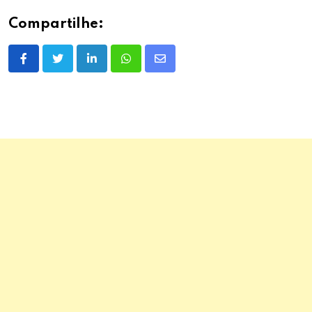
Compartilhe:
LinkedIn
Whatsapp
Share
via
Email