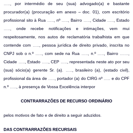
….., por intermédio de seu (sua) advogado(a) e bastante
procurador(a) (procuração em anexo – doc. 01), com escritório
profissional sito à Rua ….., nº ….., Bairro ….., Cidade ….., Estado
….., onde recebe notificações e intimações, vem mui
respeitosamente, nos autos de reclamatória trabalhista em que
contende com ….., pessoa jurídica de direito privado, inscrita no
CNPJ sob o n.º ….., com sede na Rua ….., n.º ….., Bairro ……,
Cidade ….., Estado ….., CEP ….., representada neste ato por seu
(sua) sócio(a) gerente Sr. (a). ….., brasileiro (a), (estado civil),
profissional da área de ….., portador (a) do CIRG nº ….. e do CPF
n.º ….., à presença de Vossa Excelência interpor
CONTRARRAZÕES DE RECURSO ORDINÁRIO
pelos motivos de fato e de direito a seguir aduzidos.
DAS CONTRARRAZÕES RECURSAIS