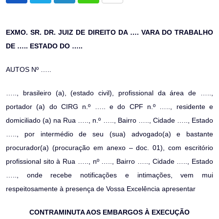
via
Email
EXMO. SR. DR. JUIZ DE DIREITO DA …. VARA DO TRABALHO
DE ….. ESTADO DO …..
AUTOS Nº …..
….., brasileiro (a), (estado civil), profissional da área de …..,
portador (a) do CIRG n.º ….. e do CPF n.º ….., residente e
domiciliado (a) na Rua ….., n.º ….., Bairro ….., Cidade ….., Estado
….., por intermédio de seu (sua) advogado(a) e bastante
procurador(a) (procuração em anexo – doc. 01), com escritório
profissional sito à Rua ….., nº ….., Bairro ….., Cidade ….., Estado
….., onde recebe notificações e intimações, vem mui
respeitosamente à presença de Vossa Excelência apresentar
CONTRAMINUTA AOS EMBARGOS À EXECUÇÃO