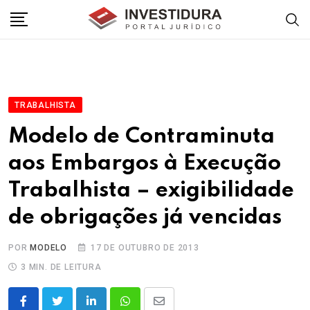
Skip
to
content
TRABALHISTA
Modelo de Contraminuta
aos Embargos à Execução
Trabalhista – exigibilidade
de obrigações já vencidas
POR
MODELO
17 DE OUTUBRO DE 2013
3 MIN. DE LEITURA
LinkedIn
Whatsapp
Share