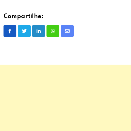
Compartilhe:
LinkedIn
Whatsapp
Share
via
Email