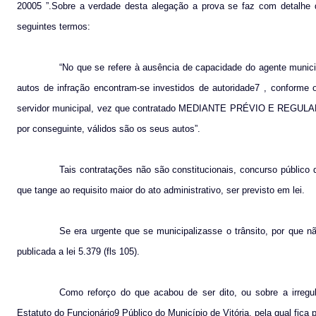
20005 ”
.Sobre a verdade desta alegação a prova se faz com detalhe d
seguintes termos:
“No que se refere à ausência de capacidade do agente munici
autos de infração encontram-se investidos de autoridade7 , conforme o
servidor municipal, vez que contratado MEDIANTE PRÉVIO E REGULAR
por conseguinte, válidos são os seus autos”.
Tais contratações não são constitucionais, concurso público d
que tange ao requisito maior do ato administrativo, ser previsto em lei.
Se era urgente que se municipalizasse o trânsito, por que
publicada a lei 5.379 (fls 105).
Como reforço do que acabou de ser dito, ou sobre a irregu
Estatuto do Funcionário9 Público do Município de Vitória, pela qual fica p