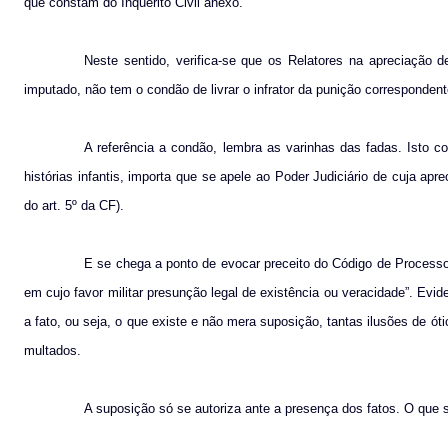
que constam do Inquérito Civil anexo.
Neste sentido, verifica-se que os Relatores na apreciação 
imputado, não tem o condão de livrar o infrator da punição correspondent
A referência a condão, lembra as varinhas das fadas. Isto
histórias infantis, importa que se apele ao Poder Judiciário de cuja apr
do art. 5º da CF).
E se chega a ponto de evocar preceito do Código de Processo
em cujo favor militar presunção legal de existência ou veracidade”. Evid
a fato, ou seja, o que existe e não mera suposição, tantas ilusões de 
multados.
A suposição só se autoriza ante a presença dos fatos. O que s