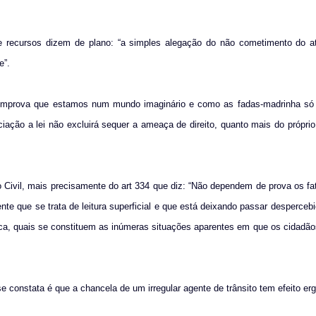
de recursos dizem de plano: “a simples alegação do não cometimento do ato
e”.
 comprova que estamos num mundo imaginário e como as fadas-madrinha só
eciação a lei não excluirá sequer a ameaça de direito, quanto mais do própri
 Civil, mais precisamente do art 334 que diz: “Não dependem de prova os fa
ente que se trata de leitura superficial e que está deixando passar desperce
ótica, quais se constituem as inúmeras situações aparentes em que os cidad
e constata é que a chancela de um irregular agente de trânsito tem efeito e