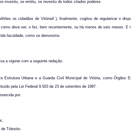
se investiu, se emitiu, se revestiu de todos citados poderes.
ões os cidadãos de Vitória4 ), finalmente, cogitou de regularizar o disp
12) como deve ser, o fez, bem recentemente, ou há menos de seis meses. E
erida faculdade, como se demonstra:
assa a vigorar com a seguinte redação:
ra Estrutura Urbana e a Guarda Civil Municipal de Vitória, como Órgãos E
stituído pela Lei Federal 9.503 de 23 de setembro de 1997.
exercida por:
a;
 de Trânsito.