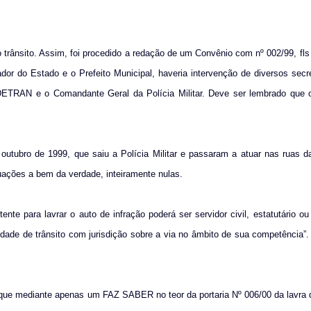
 trânsito. Assim, foi procedido a redação de um Convênio com nº 002/99, fl
 do Estado e o Prefeito Municipal, haveria intervenção de diversos secre
 DETRAN e o Comandante Geral da Polícia Militar. Deve ser lembrado que o
outubro de 1999, que saiu a Polícia Militar e passaram a atuar nas ruas d
uações a bem da verdade, inteiramente nulas.
nte para lavrar o auto de infração poderá ser servidor civil, estatutário ou 
oridade de trânsito com jurisdição sobre a via no âmbito de sua competência”. 
ue mediante apenas um FAZ SABER no teor da portaria Nº 006/00 da lavra d