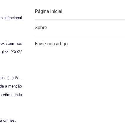
 infracional
MENU
 existem nas
Página Inicial
o. (Inc. XXXV
Sobre
tos: (…) IV –
Envie seu artigo
bida a menção
ãos vêm sendo
rga omnes.