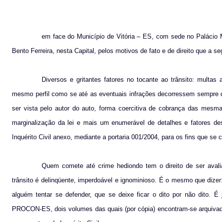
em face do Município de Vitória – ES, com sede no Palácio 
Bento Ferreira, nesta Capital, pelos motivos de fato e de direito que a se
Diversos e gritantes fatores no tocante ao trânsito: multa
mesmo perfil como se até as eventuais infrações decorressem sempre d
ser vista pelo autor do auto, forma coercitiva de cobrança das mesmas
marginalização da lei e mais um enumerável de detalhes e fatores des
Inquérito Civil anexo, mediante a portaria 001/2004, para os fins que se
Quem comete até crime hediondo tem o direito de ser avali
trânsito é delinqüente, imperdoável e ignominioso. É o mesmo que dize
alguém tentar se defender, que se deixe ficar o dito por não dito. 
PROCON-ES, dois volumes das quais (por cópia) encontram-se arquivado