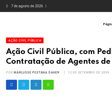
Skip
7 de agosto de 2026
to
content
Página
AÇÃO CIVIL PÚBLICA
Ação Civil Pública, com Ped
Contratação de Agentes de 
POR
MARLUSSE PESTANA DAHER
12 DE SETEMBRO DE 2009
LinkedIn
Whatsapp