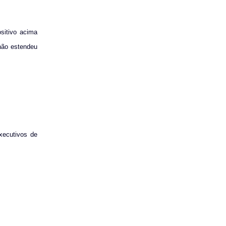
ositivo acima
 não estendeu
xecutivos de