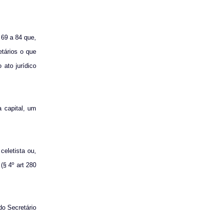
s
69 a
84 que,
tários o que
 ato jurídico
a capital, um
celetista ou,
(§ 4º art 280
o Secretário