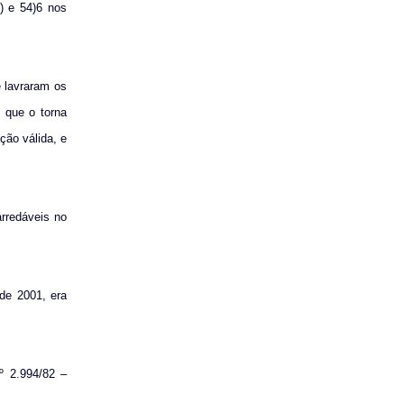
) e 54)6 nos
e lavraram os
o que o torna
ão válida, e
arredáveis no
de 2001, era
º 2.994/82 –