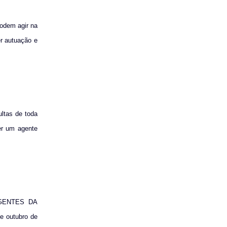
podem agir na
er autuação e
ltas de toda
er um agente
 AGENTES DA
outubro de