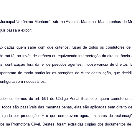
Municipal “Jerônimo Monteiro”, sito na Avenida Marechal Mascarenhas de Mo
guir passa a expor:
s aplicadas quem sabe com que critérios, fusão de todos os condutores de
e má-fé, ao invés de errônea ou equivocada interpretação da circunstância
, contratação fora da lei de pseudos agentes, inobservância de direitos 
pertaram de modo particular as atenções do Autor desta ação, que decidiu
 configurassem necessários.
ado nos termos do art. 591 do Código Penal Brasileiro, quem comete uma
r: todos são passíveis das mesmas penas, elas são aplicadas sem direito d
É julgado por presunção. É o que comprovam agora, milhares de reclamaçõ
s na Promotoria Cível. Destes, foram extraídas cópias dos documentos de 