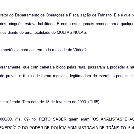
iretor do Departamento de Operações e Fiscalização de Trânsito. Ele é que 
Antes, ninguém estava habilitado. E como estes jamais procederam a qualqu
tamos diante de uma totalidade de MULTAS NULAS.
petência para agir em toda a cidade de Vitória?
orariamente, que com caneta e bloco pelas ruas, passaram a proceder a mu
 provas e títulos de forma regular e legitimadora do exercício para se t
implificado. Tem data de 18 de fevereiro de 2000. (Fl 85).
aria 006/00, (fls. 89) foi FEITO SABER quem eram “OS ANALISTAS E
RCÍCIO DO PODER DE POLÍCIA ADMINISTRAVIA DE TRÂNSITO. 5 de 