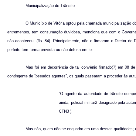
Municipalização do Trânsito
O Município de Vitória optou pela chamada municipalização do
entrementes, tem consumação duvidosa, menciona que com o Governador
não aconteceu. (fls. 84). Principalmente, não o firmaram o Diretor do
perfeito tem forma prevista ou não defesa em lei.
Mas foi em decorrência de tal convênio firmado(?) em 08 de 
contingente de “pseudos agentes”, os quais passaram a proceder às aut
“O agente da autoridade de trânsito compete
ainda, policial militar2 designado pela aut
CTN3 ).
Mas não, quem não se enquadra em uma dessas qualidades; q