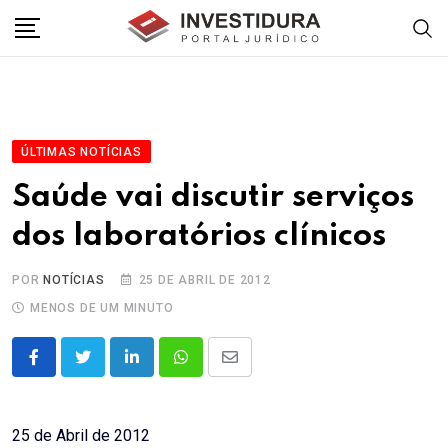
Skip
to
content
ÚLTIMAS NOTÍCIAS
Saúde vai discutir serviços
dos laboratórios clínicos
POR
NOTÍCIAS
25 DE ABRIL DE 2012
MENOS DE UM MINUTO
LinkedIn
Whatsapp
Share
via
Email
25 de Abril de 2012