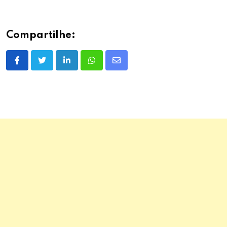
Compartilhe:
LinkedIn
Whatsapp
Share
via
Email