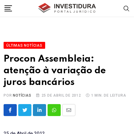
Skip
to
content
ÚLTIMAS NOTÍCIAS
Procon Assembleia:
atenção à variação de
juros bancários
POR
NOTÍCIAS
25 DE ABRIL DE 2012
1 MIN. DE LEITURA
LinkedIn
Whatsapp
Share
via
Email
25 de Abril de 2012