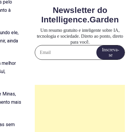
s pelo
anto à
undo ele,
ir, ainda
m melhor
ul,
e Minas,
mento mais
ras sem