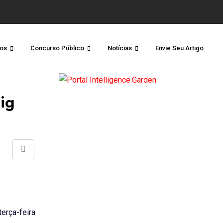
os
Concurso Público
Notícias
Envie Seu Artigo
ig
Share
via
Email
erça-feira