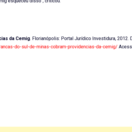
mig esqueceu disso”, criticou.
cias da Cemig
. Florianópolis: Portal Jurídico Investidura, 2012.
iderancas-do-sul-de-minas-cobram-providencias-da-cemig/
Acess