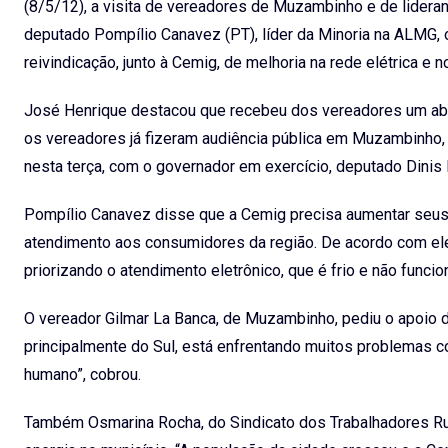
(8/5/12), a visita de vereadores de Muzambinho e de lider
deputado Pompílio Canavez (PT), líder da Minoria na ALMG, o
reivindicação, junto à Cemig, de melhoria na rede elétrica e 
José Henrique destacou que recebeu dos vereadores um abai
os vereadores já fizeram audiência pública em Muzambinho, r
nesta terça, com o governador em exercício, deputado Dinis 
Pompílio Canavez disse que a Cemig precisa aumentar seus 
atendimento aos consumidores da região. De acordo com ele
priorizando o atendimento eletrônico, que é frio e não funcio
O vereador Gilmar La Banca, de Muzambinho, pediu o apoio d
principalmente do Sul, está enfrentando muitos problemas 
humano”, cobrou.
Também Osmarina Rocha, do Sindicato dos Trabalhadores Rur