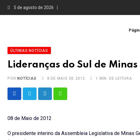
Skip
5 de agosto de 2026
to
content
Página
ÚLTIMAS NOTÍCIAS
Lideranças do Sul de Mina
POR
NOTÍCIAS
8 DE MAIO DE 2012
1 MIN. DE LEITURA
LinkedIn
Whatsapp
08 de Maio de 2012
O presidente interino da Assembleia Legislativa de Minas G