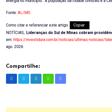
energia no município. “A população da cidade cresceu e a Ce
Fonte:
AL/MG
Como citar e referenciar este artigo:
Copiar
NOTÍCIAS,.
Lideranças do Sul de Minas cobram providên
em:
https://investidura.com.br/noticias/ultimas-noticias/l
ago. 2026
Compartilhe:
LinkedIn
Whatsapp
Share
via
Email