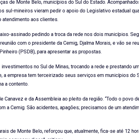
anças de Monte Belo, municípios do Sul do Estado. Acompanhado
s sul-mineiros vieram pedir o apoio do Legislativo estadual qu
no atendimento aos clientes.
xo-assinado pedindo a troca da rede nos dois municípios. Seg
eunião com o presidente da Cemig, Djalma Morais, e vão se reun
Pinheiro (PSDB), para apresentar as propostas.
investimentos no Sul de Minas, trocando a rede e prestando u
, a empresa tem terceirizado seus serviços em municípios do S
na a contento.
e Canavez e da Assembleia ao pleito da região. “Todo o povo d
com a Cemig. São acidentes, apagões; precisamos de um atendi
ais de Monte Belo, reforçou que, atualmente, fica-se até 12 ho