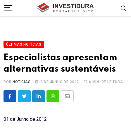
Skip
to
content
ÚLTIMAS NOTÍCIAS
Especialistas apresentam
alternativas sustentáveis
POR
NOTÍCIAS
3 DE JUNHO DE 2012
6 MIN. DE LEITURA
LinkedIn
Whatsapp
Share
via
Email
01 de Junho de 2012