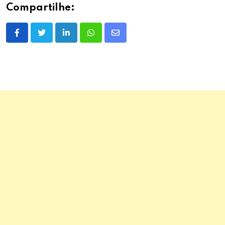
Compartilhe:
LinkedIn
Whatsapp
Share
via
Email