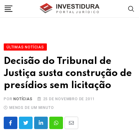
Skip
to
content
ÚLTIMAS NOTÍCIAS
Decisão do Tribunal de
Justiça susta construção de
presídios sem licitação
POR
NOTÍCIAS
25 DE NOVEMBRO DE 2011
MENOS DE UM MINUTO
LinkedIn
Whatsapp
Share
via