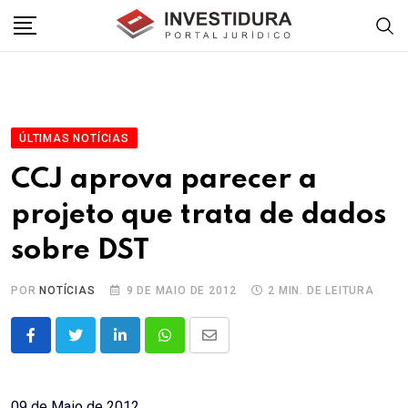
Skip
to
content
ÚLTIMAS NOTÍCIAS
CCJ aprova parecer a
projeto que trata de dados
sobre DST
POR
NOTÍCIAS
9 DE MAIO DE 2012
2 MIN. DE LEITURA
LinkedIn
Whatsapp
Share
via
Email
09 de Maio de 2012