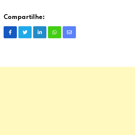
Compartilhe:
LinkedIn
Whatsapp
Share
via
Email