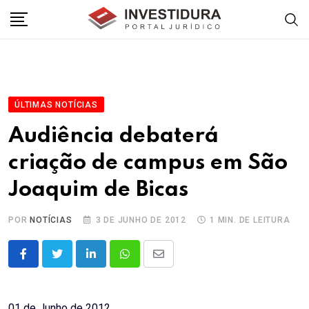
Skip
to
content
ÚLTIMAS NOTÍCIAS
Audiência debaterá
criação de campus em São
Joaquim de Bicas
POR
NOTÍCIAS
3 DE JUNHO DE 2012
1 MIN. DE LEITURA
LinkedIn
Whatsapp
Share
via
Email
01 de Junho de 2012