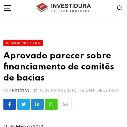
Skip
to
content
ÚLTIMAS NOTÍCIAS
Aprovado parecer sobre
financiamento de comitês
de bacias
POR
NOTÍCIAS
10 DE MAIO DE 2012
2 MIN. DE LEITURA
LinkedIn
Whatsapp
Share
via
Email
10 de Maio de 2012