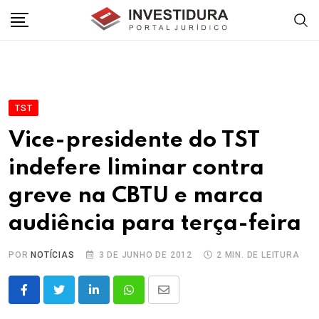
Skip
to
content
TST
Vice-presidente do TST
indefere liminar contra
greve na CBTU e marca
audiência para terça-feira
POR
NOTÍCIAS
3 DE JUNHO DE 2012
2 MIN. DE LEITURA
LinkedIn
Whatsapp
Share
via