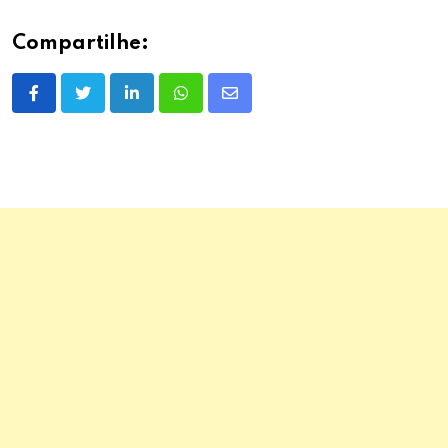
Compartilhe:
LinkedIn
Whatsapp
Share
via
Email