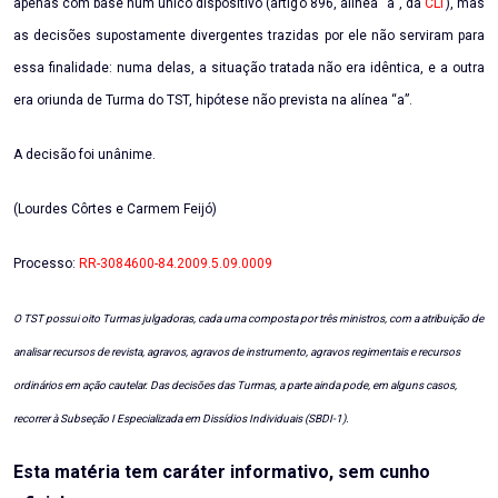
apenas com base num único dispositivo (artigo 896, alínea “a”, da
CLT
), mas
as decisões supostamente divergentes trazidas por ele não serviram para
essa finalidade: numa delas, a situação tratada não era idêntica, e a outra
era oriunda de Turma do TST, hipótese não prevista na alínea “a”.
A decisão foi unânime.
(Lourdes Côrtes e Carmem Feijó)
Processo:
RR-3084600-84.2009.5.09.0009
O TST possui oito Turmas julgadoras, cada uma composta por três ministros, com a atribuição de
analisar recursos de revista, agravos, agravos de instrumento, agravos regimentais e recursos
ordinários em ação cautelar. Das decisões das Turmas, a parte ainda pode, em alguns casos,
recorrer à Subseção I Especializada em Dissídios Individuais (SBDI-1).
Esta matéria tem caráter informativo, sem cunho