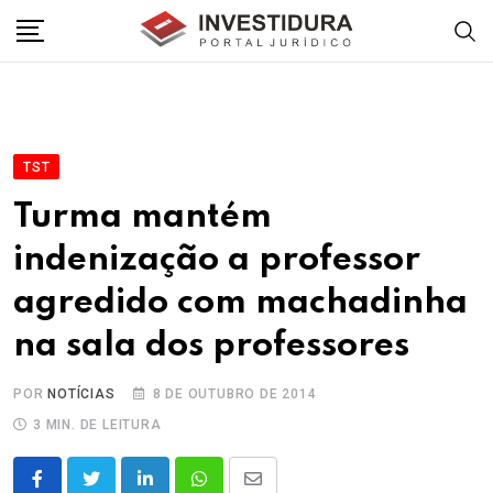
Skip
to
content
TST
Turma mantém
indenização a professor
agredido com machadinha
na sala dos professores
POR
NOTÍCIAS
8 DE OUTUBRO DE 2014
3 MIN. DE LEITURA
LinkedIn
Whatsapp
Share