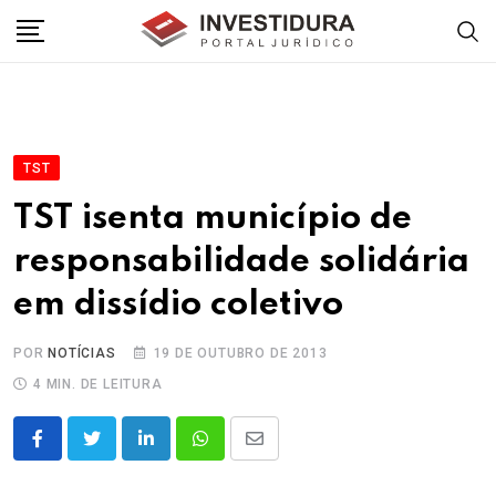
Skip
to
content
TST
TST isenta município de
responsabilidade solidária
em dissídio coletivo
POR
NOTÍCIAS
19 DE OUTUBRO DE 2013
4 MIN. DE LEITURA
LinkedIn
Whatsapp
Share
via