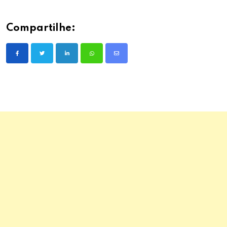
Compartilhe:
LinkedIn
Whatsapp
Share
via
Email