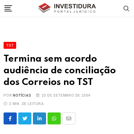
Skip
to
content
TST
Termina sem acordo
audiência de conciliação
dos Correios no TST
POR
NOTÍCIAS
23 DE SETEMBRO DE 2009
2 MIN. DE LEITURA
LinkedIn
Whatsapp
Share
via