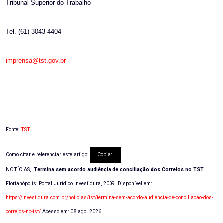
Tribunal Superior do Trabalho
Tel. (61) 3043-4404
imprensa@tst.gov.br
Fonte:
TST
Como citar e referenciar este artigo:
Copiar
NOTÍCIAS,.
Termina sem acordo audiência de conciliação dos Correios no TST
.
Florianópolis: Portal Jurídico Investidura, 2009. Disponível em:
https://investidura.com.br/noticias/tst/termina-sem-acordo-audiencia-de-conciliacao-dos-
correios-no-tst/
Acesso em: 08 ago. 2026