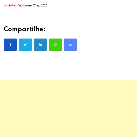
de-trabalhador/
Acesso em: 07 ago. 2026
Compartilhe:
LinkedIn
Whatsapp
Share
via
Email