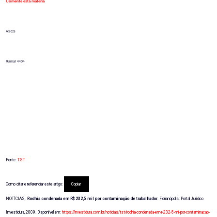
Comente esta matéria
ASCS
Ramal 4404
Fonte:
TST
Como citar e referenciar este artigo:
Copiar
NOTÍCIAS,.
Rodhia condenada em R$ 232,5 mil por contaminação de trabalhador
. Florianópolis: Portal Jurídico
Investidura, 2009. Disponível em:
https://investidura.com.br/noticias/tst/rodhia-condenada-em-r-232-5-mil-por-contaminacao-