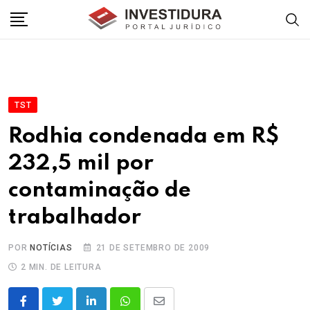
Skip
to
content
TST
Rodhia condenada em R$
232,5 mil por
contaminação de
trabalhador
POR
NOTÍCIAS
21 DE SETEMBRO DE 2009
2 MIN. DE LEITURA
LinkedIn
Whatsapp
Share