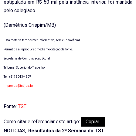
estipulada em R$ 50 mil pela instância inferior, foi mantida
pelo colegiado.
(Demétrius Crispim/MB)
Esta matéria tem caráter informativo, sem cunho oficial.
Permitida a reprodução mediante citação da fonte.
Secretaria de Comunicação Social
Tribunal Superior do Trabalho
Tel. (61) 3043-4907
imprensa@tst.jus.br
Fonte:
TST
Como citar e referenciar este artigo:
Copiar
NOTÍCIAS,.
Resultados da 2ª Semana do TST