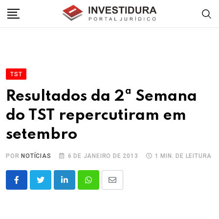
Skip
to
content
TST
Resultados da 2ª Semana
do TST repercutiram em
setembro
POR
NOTÍCIAS
6 DE JANEIRO DE 2013
1 MIN. DE LEITURA
LinkedIn
Whatsapp
Share
via
Email