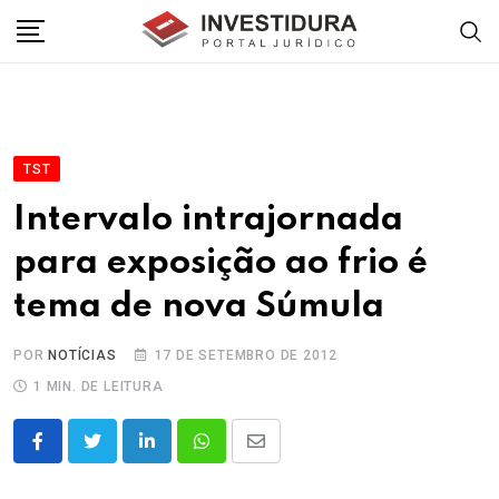
Skip
to
content
TST
Intervalo intrajornada
para exposição ao frio é
tema de nova Súmula
POR
NOTÍCIAS
17 DE SETEMBRO DE 2012
1 MIN. DE LEITURA
LinkedIn
Whatsapp
Share
via