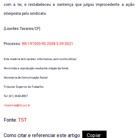
com a lei, e restabeleceu a sentença que julgou improcedente a ação
interposta pelo sindicato.
(Lourdes Tavares/CF)
Processo:
RR-197000-90.2008.5.09.0021
Esta matéria tem caráter informativo, sem cunho oficial.
Permitida a reprodução mediante citação da fonte.
Secretaria de Comunicação Social
Tribunal Superior do Trabalho
Tel. (61) 3043-4907
imprensa@tst.jus.br
Fonte:
TST
Como citar e referenciar este artigo:
Copiar