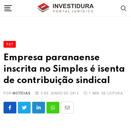
Skip
to
content
TST
Empresa paranaense
inscrita no Simples é isenta
de contribuição sindical
POR
NOTÍCIAS
3 DE JUNHO DE 2012
1 MIN. DE LEITURA
LinkedIn
Whatsapp
Share
via
Email