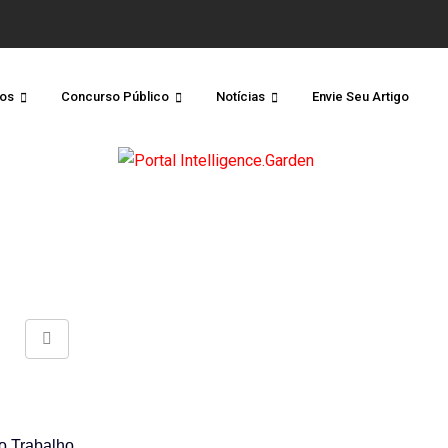
os
Concurso Público
Notícias
Envie Seu Artigo
Share
via
Email
do Trabalho