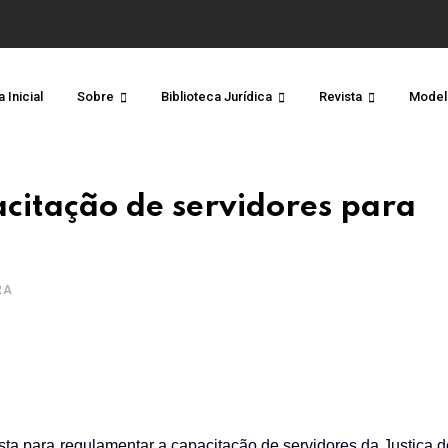
 Inicial
Sobre
Biblioteca Jurídica
Revista
Model
citação de servidores para
RA
ta para regulamentar a capacitação de servidores da Justiça 