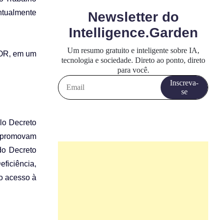
ntualmente
COR, em um
elo Decreto
s promovam
 do Decreto
ficiência,
do acesso à