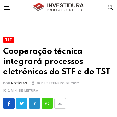
Skip
to
content
TST
Cooperação técnica
integrará processos
eletrônicos do STF e do TST
POR
NOTÍCIAS
20 DE SETEMBRO DE 2012
2 MIN. DE LEITURA
LinkedIn
Whatsapp
Share
via