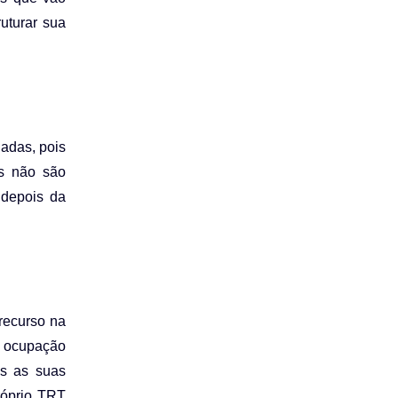
uturar sua
adas, pois
os não são
 depois da
 recurso na
 a ocupação
is as suas
róprio TRT