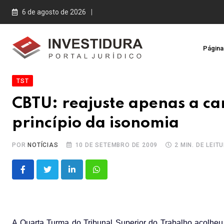
Skip
6 de agosto de 2026
to
content
Página 
TST
CBTU: reajuste apenas a ca
princípio da isonomia
POR
NOTÍCIAS
10 DE SETEMBRO DE 2009
2 MIN. DE LEIT
LinkedIn
Whatsapp
A Quarta Turma do Tribunal Superior do Trabalho acolhe