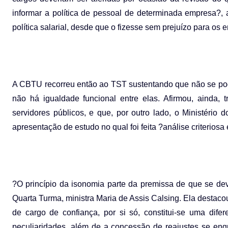
informar a política de pessoal de determinada empresa?, 
política salarial, desde que o fizesse sem prejuízo para os 
A CBTU recorreu então ao TST sustentando que não se pode
não há igualdade funcional entre elas. Afirmou, ainda,
servidores públicos, e que, por outro lado, o Ministério
apresentação de estudo no qual foi feita ?análise criteriosa
?O princípio da isonomia parte da premissa de que se deve
Quarta Turma, ministra Maria de Assis Calsing. Ela destac
de cargo de confiança, por si só, constitui-se uma di
peculiaridades, além de a concessão de reajustes se enqu