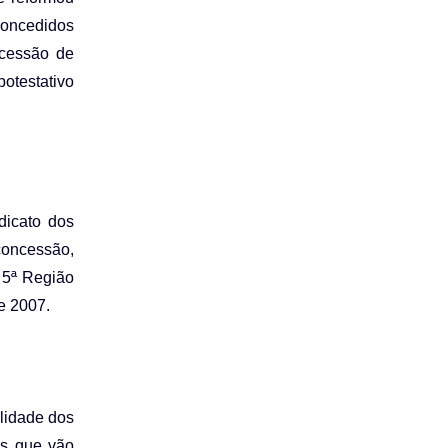
concedidos
ncessão de
potestativo
dicato dos
concessão,
a 5ª Região
e 2007.
ilidade dos
os que vão