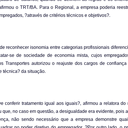
afirmou o TRT/BA. Para o Regional, a empresa poderia reestr
empregados, ?através de critérios técnicos e objetivos?.
 reconhecer isonomia entre categorias profissionais diferenci
 tratar-se de sociedade de economia mista, cujos empregad
 dos Transportes autorizou o reajuste dos cargos de confiança
 e técnica? da situação.
 conferir tratamento igual aos iguais?, afirmou a relatora do
ou que, no caso em questão, a desigualdade era evidente, pois
ferença, não sendo necessário que a empresa demonstre qua
adrar no poder diretivo do empregador. ?Por outro lado, o p