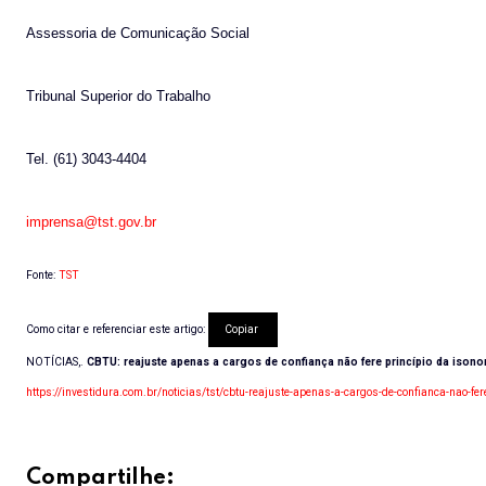
Assessoria de Comunicação Social
Tribunal Superior do Trabalho
Tel. (61) 3043-4404
imprensa@tst.gov.br
Fonte:
TST
Como citar e referenciar este artigo:
Copiar
NOTÍCIAS,.
CBTU: reajuste apenas a cargos de confiança não fere princípio da ison
https://investidura.com.br/noticias/tst/cbtu-reajuste-apenas-a-cargos-de-confianca-nao-fer
Compartilhe: