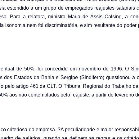
via estendido a um grupo de empregados reajustes salariais 
a. Para a relatora, ministra Maria de Assis Calsing, a co
a isonomia nem foi discriminatória, e sim resultante do poder 
rcentual de 50%, foi concedido em novembro de 1996. O Sin
s dos Estados da Bahia e Sergipe (Sindiferro) questionou a 
ido pelo artigo 461 da CLT. O Tribunal Regional do Trabalho d
50% aos não contemplados pelo reajuste, a partir de fevereiro d
ouco criteriosa da empresa. ?A peculiaridade e maior responsab
uadro de salários, quando se definem as regras e os critéri