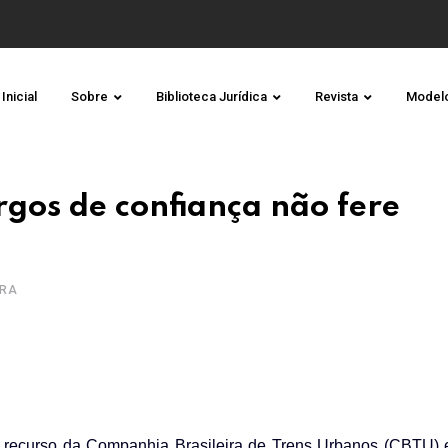
Inicial
Sobre
Biblioteca Jurídica
Revista
Model
rgos de confiança não fere
URA
u recurso da Companhia Brasileira de Trens Urbanos (CBTU) 