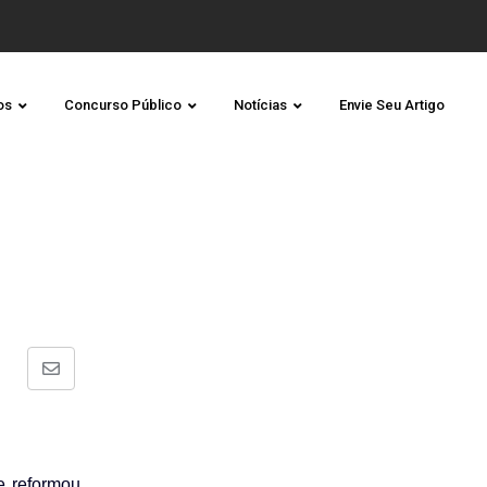
os
Concurso Público
Notícias
Envie Seu Artigo
Share
via
Email
e reformou