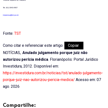
Tribunal Superior do Trabalho
Tel. (61) 3043-4907
imprensa@tst.jus.br
Fonte:
TST
Como citar e referenciar este artigo:
Copiar
NOTÍCIAS,.
Anulado julgamento porque juiz não
autorizou perícia médica
. Florianópolis: Portal Jurídico
Investidura, 2012. Disponível em:
https://investidura.com.br/noticias/tst/anulado-julgamento-
porque-juiz-nao-autorizou-pericia-medica/
Acesso em: 07
ago. 2026
Compartilhe: