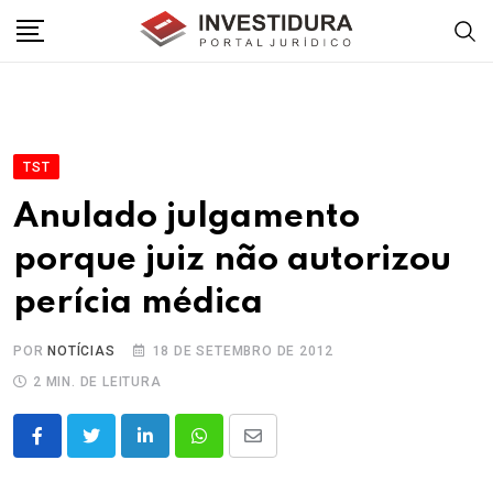
Skip
to
content
TST
Anulado julgamento
porque juiz não autorizou
perícia médica
POR
NOTÍCIAS
18 DE SETEMBRO DE 2012
2 MIN. DE LEITURA
LinkedIn
Whatsapp
Share
via