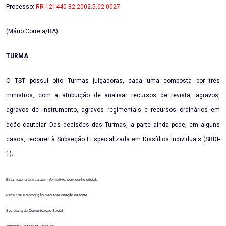
Processo:
RR-121440-32.2002.5.02.0027
(Mário Correia/RA)
TURMA
O TST possui oito Turmas julgadoras, cada uma composta por três
ministros, com a atribuição de analisar recursos de revista, agravos,
agravos de instrumento, agravos regimentais e recursos ordinários em
ação cautelar. Das decisões das Turmas, a parte ainda pode, em alguns
casos, recorrer à Subseção I Especializada em Dissídios Individuais (SBDI-
1).
Esta matéria tem caráter informativo, sem cunho oficial.
Permitida a reprodução mediante citação da fonte.
Secretaria de Comunicação Social