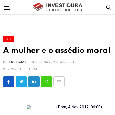
Skip
to
content
TST
A mulher e o assédio moral
POR
NOTÍCIAS
3 DE NOVEMBRO DE 2012
7 MIN. DE LEITURA
LinkedIn
Whatsapp
Share
via
Email
(Dom, 4 Nov 2012, 06:00)