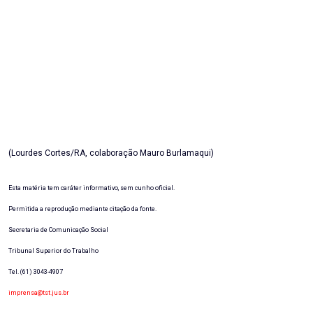
(Lourdes Cortes/RA, colaboração Mauro Burlamaqui)
Esta matéria tem caráter informativo, sem cunho oficial.
Permitida a reprodução mediante citação da fonte.
Secretaria de Comunicação Social
Tribunal Superior do Trabalho
Tel. (61) 3043-4907
imprensa@tst.jus.br