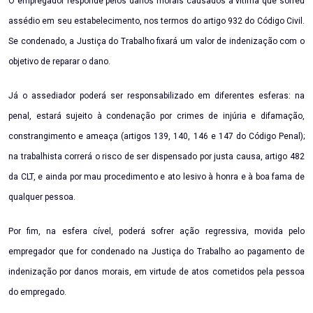
O empregador responde pelos danos morais causados à vítima que sofreu
assédio em seu estabelecimento, nos termos do artigo 932 do Código Civil.
Se condenado, a Justiça do Trabalho fixará um valor de indenização com o
objetivo de reparar o dano.
Já o assediador poderá ser responsabilizado em diferentes esferas: na
penal, estará sujeito à condenação por crimes de injúria e difamação,
constrangimento e ameaça (artigos 139, 140, 146 e 147 do Código Penal);
na trabalhista correrá o risco de ser dispensado por justa causa, artigo 482
da CLT, e ainda por mau procedimento e ato lesivo à honra e à boa fama de
qualquer pessoa.
Por fim, na esfera cível, poderá sofrer ação regressiva, movida pelo
empregador que for condenado na Justiça do Trabalho ao pagamento de
indenização por danos morais, em virtude de atos cometidos pela pessoa
do empregado.