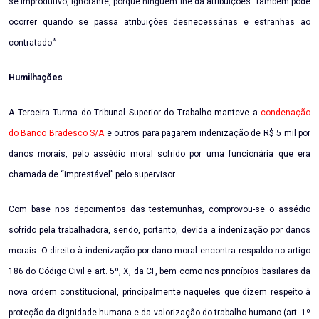
se improdutivo, ignorante, porque ninguém lhe dá atribuições. Também pode
ocorrer quando se passa atribuições desnecessárias e estranhas ao
contratado.”
Humilhações
A Terceira Turma do Tribunal Superior do Trabalho manteve a
condenação
do Banco Bradesco S/A
e outros para pagarem indenização de R$ 5 mil por
danos morais, pelo assédio moral sofrido por uma funcionária que era
chamada de “imprestável” pelo supervisor.
Com base nos depoimentos das testemunhas, comprovou-se o assédio
sofrido pela trabalhadora, sendo, portanto, devida a indenização por danos
morais. O direito à indenização por dano moral encontra respaldo no artigo
186 do Código Civil e art. 5º, X, da CF, bem como nos princípios basilares da
nova ordem constitucional, principalmente naqueles que dizem respeito à
proteção da dignidade humana e da valorização do trabalho humano (art. 1º