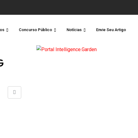
os
Concurso Público
Notícias
Envie Seu Artigo
G
Share
via
Email