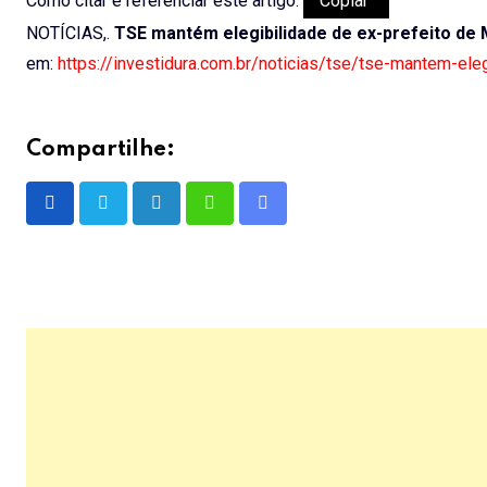
Como citar e referenciar este artigo:
Copiar
NOTÍCIAS,.
TSE mantém elegibilidade de ex-prefeito de
em:
https://investidura.com.br/noticias/tse/tse-mantem-ele
Compartilhe:
LinkedIn
Whatsapp
Share
via
Email