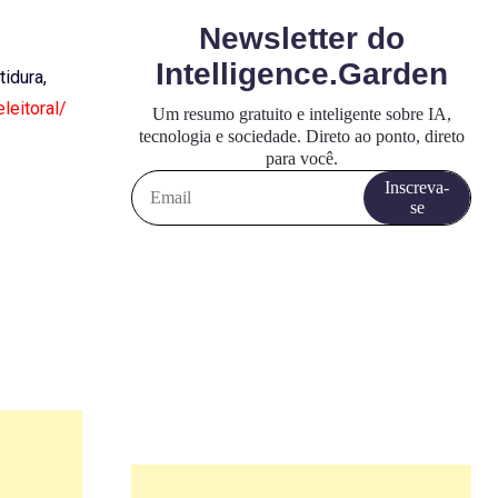
tidura,
leitoral/