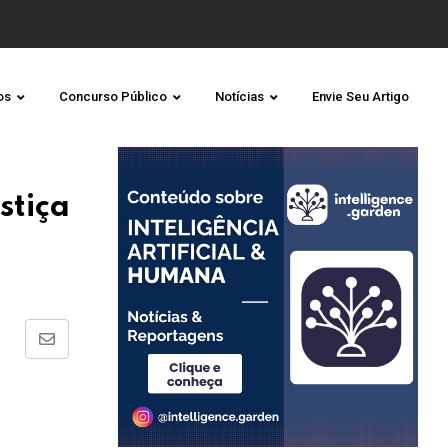
os
Concurso Público
Notícias
Envie Seu Artigo
stiça
Share
via
Email