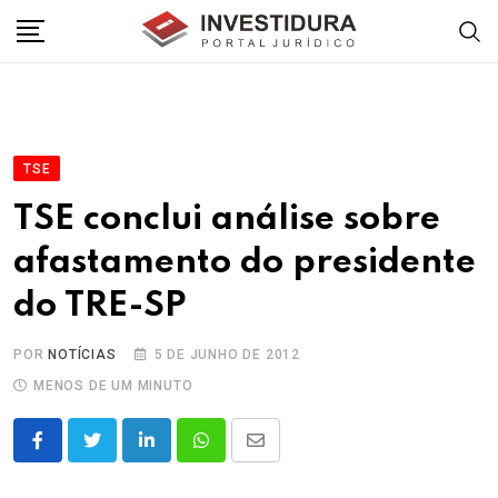
Skip
to
content
TSE
TSE conclui análise sobre
afastamento do presidente
do TRE-SP
POR
NOTÍCIAS
5 DE JUNHO DE 2012
MENOS DE UM MINUTO
LinkedIn
Whatsapp
Share
via