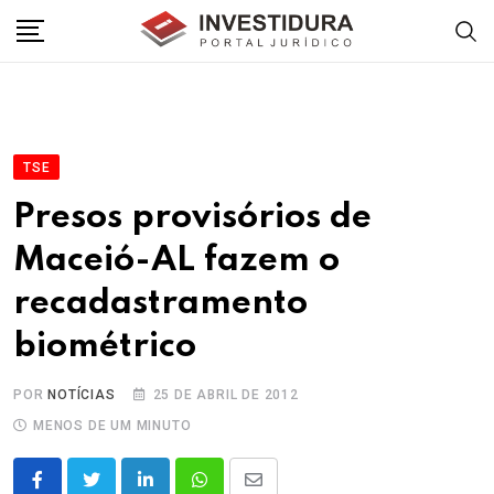
Skip
to
content
TSE
Presos provisórios de
Maceió-AL fazem o
recadastramento
biométrico
POR
NOTÍCIAS
25 DE ABRIL DE 2012
MENOS DE UM MINUTO
LinkedIn
Whatsapp
Share