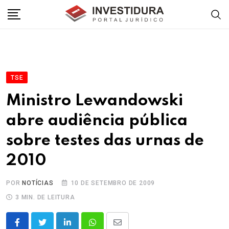
Skip
to
content
TSE
Ministro Lewandowski
abre audiência pública
sobre testes das urnas de
2010
POR
NOTÍCIAS
10 DE SETEMBRO DE 2009
3 MIN. DE LEITURA
LinkedIn
Whatsapp
Share