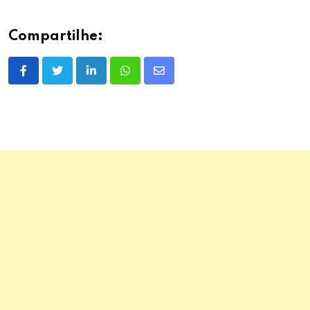
Compartilhe:
LinkedIn
Whatsapp
Share
via
Email