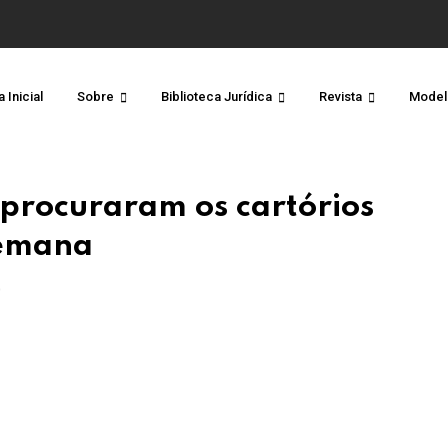
 Inicial
Sobre
Biblioteca Jurídica
Revista
Model
 procuraram os cartórios
semana
O