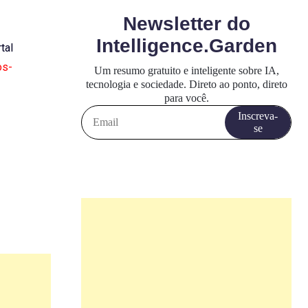
tal
os-