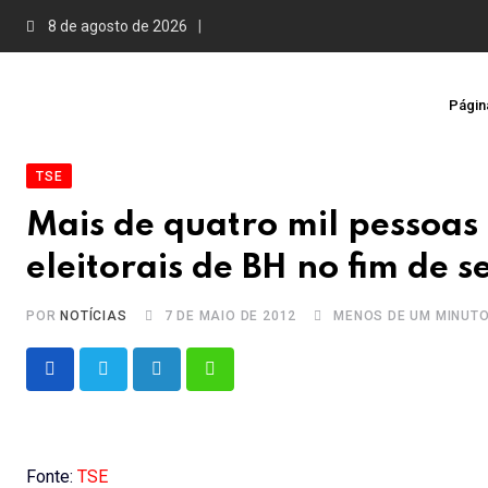
Skip
8 de agosto de 2026
to
content
Página
TSE
Mais de quatro mil pessoas
eleitorais de BH no fim de 
POR
NOTÍCIAS
7 DE MAIO DE 2012
MENOS DE UM MINUT
LinkedIn
Whatsapp
Fonte:
TSE