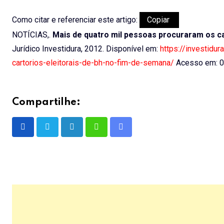
Como citar e referenciar este artigo:
Copiar
NOTÍCIAS,.
Mais de quatro mil pessoas procuraram os ca
Jurídico Investidura, 2012. Disponível em:
https://investidu
cartorios-eleitorais-de-bh-no-fim-de-semana/
Acesso em: 0
Compartilhe:
LinkedIn
Whatsapp
Share
via
Email