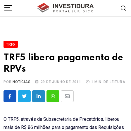
Skip
to
content
TRF5
TRF5 libera pagamento de
RPVs
POR
NOTÍCIAS
29 DE JUNHO DE 2011
1 MIN. DE LEITURA
LinkedIn
Whatsapp
Share
via
Email
O TRF5, através da Subsecretaria de Precatórios, liberou
mais de R$ 86 milhões para o pagamento das Requisições