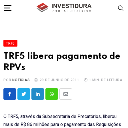
Skip
to
content
TRF5
TRF5 libera pagamento de
RPVs
POR
NOTÍCIAS
29 DE JUNHO DE 2011
1 MIN. DE LEITURA
LinkedIn
Whatsapp
Share
via
Email
O TRF5, através da Subsecretaria de Precatórios, liberou
mais de R$ 86 milhões para o pagamento das Requisições