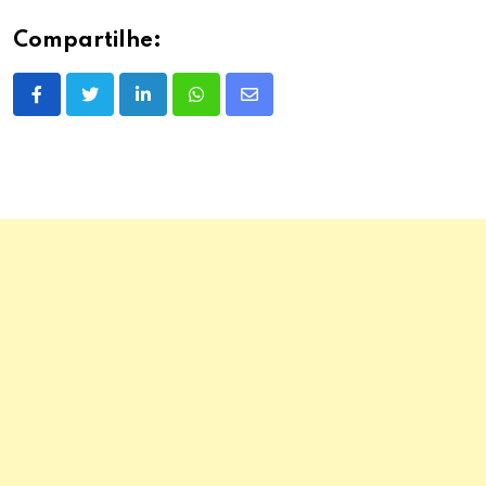
Compartilhe:
LinkedIn
Whatsapp
Share
via
Email