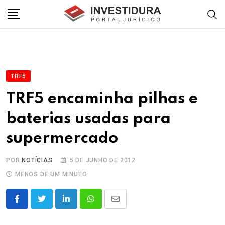
Skip
to
content
TRF5
TRF5 encaminha pilhas e
baterias usadas para
supermercado
POR
NOTÍCIAS
5 DE JUNHO DE 2012
MENOS DE UM MINUTO
LinkedIn
Whatsapp
Share
via