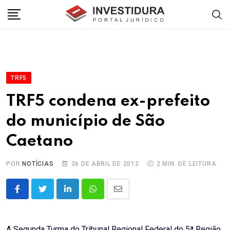
Skip
to
content
TRF5
TRF5 condena ex-prefeito
do município de São
Caetano
POR
NOTÍCIAS
26 DE ABRIL DE 2012
2 MIN. DE LEITURA
LinkedIn
Whatsapp
Share
via
Email
A Segunda Turma do Tribunal Regional Federal do 5ª Região