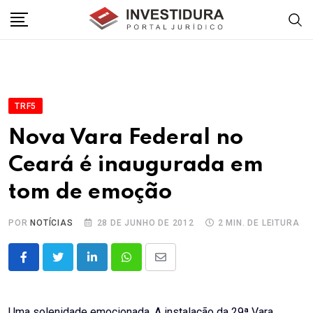
Skip
to
content
TRF5
Nova Vara Federal no
Ceará é inaugurada em
tom de emoção
POR
NOTÍCIAS
28 DE JUNHO DE 2012
2 MIN. DE LEITURA
LinkedIn
Whatsapp
Share
via
Email
Uma solenidade emocionada. A instalação da 29ª Vara