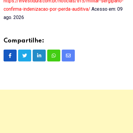
https://investidura.com.br/noticias/trf5/militar-sergipano-
confirma-indenizacao-por-perda-auditiva/
Acesso em: 09
ago. 2026
Compartilhe:
LinkedIn
Whatsapp
Share
via
Email