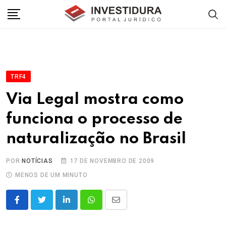
Skip
to
content
TRF4
Via Legal mostra como
funciona o processo de
naturalização no Brasil
POR
NOTÍCIAS
17 DE NOVEMBRO DE 2009
MENOS DE UM MINUTO
LinkedIn
Whatsapp
Share
via