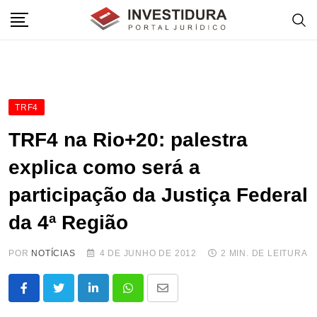
Skip
to
content
TRF4
TRF4 na Rio+20: palestra
explica como será a
participação da Justiça Federal
da 4ª Região
POR
NOTÍCIAS
4 DE JUNHO DE 2012
2 MIN. DE LEITURA
LinkedIn
Whatsapp
Share
via