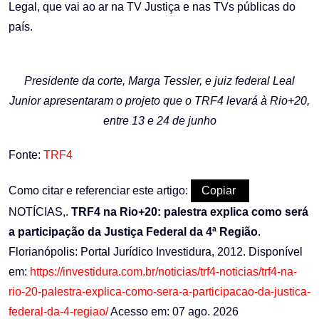
Legal, que vai ao ar na TV Justiça e nas TVs públicas do
país.
Presidente da corte, Marga Tessler, e juiz federal Leal
Junior apresentaram
o projeto que o TRF4 levará à Rio+20,
entre 13 e 24 de junho
Fonte:
TRF4
Como citar e referenciar este artigo:
Copiar
NOTÍCIAS,.
TRF4 na Rio+20: palestra explica como será
a participação da Justiça Federal da 4ª Região
.
Florianópolis: Portal Jurídico Investidura, 2012. Disponível
em:
https://investidura.com.br/noticias/trf4-noticias/trf4-na-
rio-20-palestra-explica-como-sera-a-participacao-da-justica-
federal-da-4-regiao/
Acesso em: 07 ago. 2026