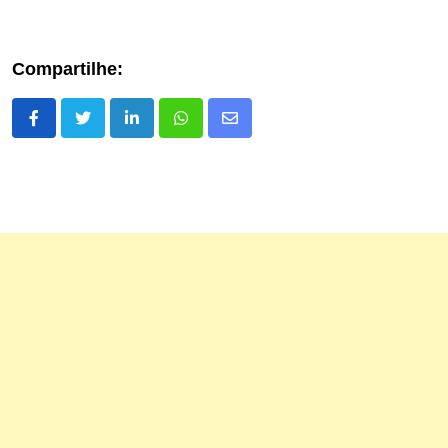
Compartilhe:
LinkedIn
Whatsapp
Share
via
Email