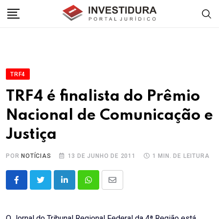
Skip
to
content
TRF4
TRF4 é finalista do Prêmio
Nacional de Comunicação e
Justiça
POR
NOTÍCIAS
13 DE JUNHO DE 2011
1 MIN. DE LEITURA
LinkedIn
Whatsapp
Share
via
Email
O Jornal do Tribunal Regional Federal da 4ª Região está